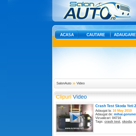
ACASA
CAUTARE
ADAUGARE
SalonAuto
Video
Clipuri
Video
Crash Test Skoda Yeti 
Adaugat la:
16 May 2010
Adaugat de:
mihai.gorune
Vizualizari:
04716
Tags:
crash test
,
skoda
,
y