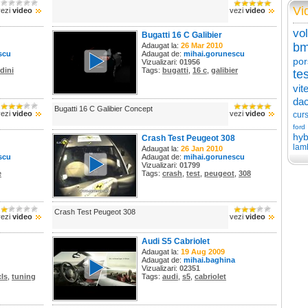
Vi
vezi
video
vezi
video
vo
Bugatti 16 C Galibier
b
Adaugat la:
26 Mar 2010
scu
Adaugat de:
mihai.gorunescu
por
Vizualizari:
01956
dini
Tags:
bugatti
,
16 c
,
galibier
tes
vit
dac
Bugatti 16 C Galibier Concept
vezi
video
vezi
video
cur
ford
hyb
Crash Test Peugeot 308
lam
Adaugat la:
26 Jan 2010
scu
Adaugat de:
mihai.gorunescu
Vizualizari:
01799
e
Tags:
crash
,
test
,
peugeot
,
308
Crash Test Peugeot 308
vezi
video
vezi
video
Audi S5 Cabriolet
Adaugat la:
19 Aug 2009
Adaugat de:
mihai.baghina
Vizualizari:
02351
cls
,
tuning
Tags:
audi
,
s5
,
cabriolet