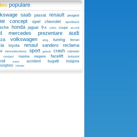
deo
populare
lkswage
saab
renault
passat
peugeot
mw
concept
opel
chevrolet
sportback
honda
sche
jaguar
9-x
coupe
volvo
accord
t
audi
mercedes
prezentare
volkswagen
eza
tuning
ferrari
amg
ia
renaul
sandero
reclama
toyota
sport
crash
se
mercedes-benz
cabriolet
gallardo
facelift
masina
megane
contact
biohybrid
rid
accident
bugatti
insignia
masini
borghini
citroen