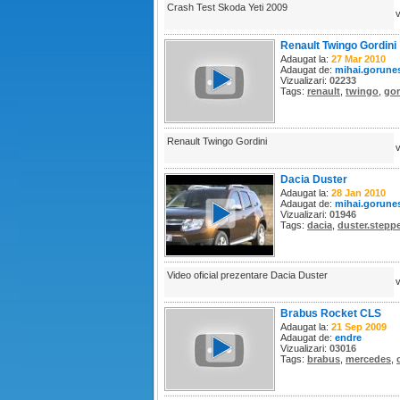
Crash Test Skoda Yeti 2009
Renault Twingo Gordini
Adaugat la:
27 Mar 2010
Adaugat de:
mihai.gorune
Vizualizari:
02233
Tags:
renault
,
twingo
,
gor
Renault Twingo Gordini
Dacia Duster
Adaugat la:
28 Jan 2010
Adaugat de:
mihai.gorune
Vizualizari:
01946
Tags:
dacia
,
duster.stepp
Video oficial prezentare Dacia Duster
Brabus Rocket CLS
Adaugat la:
21 Sep 2009
Adaugat de:
endre
Vizualizari:
03016
Tags:
brabus
,
mercedes
,