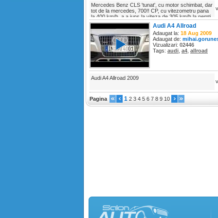
Mercedes Benz CLS 'tunat', cu motor schimbat, dar
tot de la mercedes, 700!! CP, cu vitezometru pana
la 400 km/h, a a juns la viteza de 305 km/h la nemti
pe autostrada
Audi A4 Allroad
Adaugat la:
18 Aug 2009
Adaugat de:
mihai.gorune
Vizualizari:
02446
Tags:
audi
,
a4
,
allroad
Audi A4 Allroad 2009
1
Pagina
2
3
4
5
6
7
8
9
10