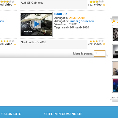
Audi S5 Cabriolet
vezi
video
vezi
video
Saab 9-5
Adaugat la:
28 Jul 2009
Alt
scu
Adaugat de:
mihai.gorunescu
Vizualizari:
01762
Tags:
saab 9-5
,
saab 2010
Noul Saab 9-5 2010
vezi
video
vezi
video
Mergi la pagina
vezi
SALONAUTO
SITEURI RECOMANDATE