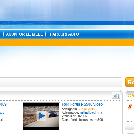
ANUNTURILE MELE
PARCURI AUTO
Ca
2009
Ford Forus RS500 video
Adaugat la:
2 Apr 2010
scu
Adaugat de:
mihai.baghina
Vizualizari:
02306
eti
Tags:
ford
,
focus
,
rs
,
rs500