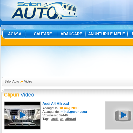
ACASA
CAUTARE
ADAUGARE
ANUNTURILE MELE
SalonAuto
Video
Clipuri
Video
Audi A4 Allroad
Adaugat la:
18 Aug 2009
Adaugat de:
mihai.gorunescu
Vizualizari:
02446
Tags:
audi
,
a4
,
allroad