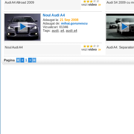
Audi A4 Allroad 2009
Audi S4 2009 cu m
vezi
video
Noul Audi A4
Adaugat la:
21 Sep 2008
Adaugat de:
mihai.gorunescu
Vizualizari:
01346
Tags:
audi
,
a4
,
audi a4
Noul Audi A4
Audi A4. Separatio
vezi
video
1
Pagina