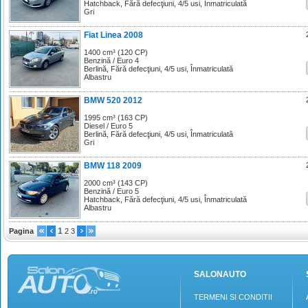
Hatchback, Fără defecţiuni, 4/5 usi, Înmatriculată
Gri
Fiat Linea 2008
1400 cm³ (120 CP)
Benzină / Euro 4
Berlină, Fără defecţiuni, 4/5 usi, Înmatriculată
Albastru
BMW 520 2012
1995 cm³ (163 CP)
Diesel / Euro 5
Berlină, Fără defecţiuni, 4/5 usi, Înmatriculată
Gri
BMW 118 2009
2000 cm³ (143 CP)
Benzină / Euro 5
Hatchback, Fără defecţiuni, 4/5 usi, Înmatriculată
Albastru
1
Pagina
2
3
SALONAUTO
TERMENI SI CONDITII