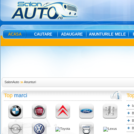
ACASA
CAUTARE
ADAUGARE
ANUNTURILE MELE
SalonAuto
Anunturi
Top
marci
To
I
B
B
B