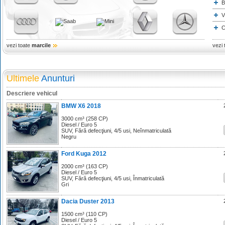
B
V
C
vezi toate
marcile
vezi 
Ultimele
Anunturi
Descriere vehicul
BMW X6 2018
3000 cm³ (258 CP)
Diesel / Euro 5
SUV, Fără defecţiuni, 4/5 usi, Neînmatriculată
Negru
Ford Kuga 2012
2000 cm³ (163 CP)
Diesel / Euro 5
SUV, Fără defecţiuni, 4/5 usi, Înmatriculată
Gri
Dacia Duster 2013
1500 cm³ (110 CP)
Diesel / Euro 5