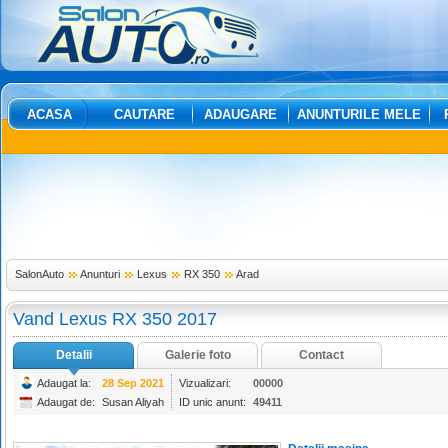
ACASA
CAUTARE
ADAUGARE
ANUNTURILE MELE
SalonAuto
Anunturi
Lexus
RX 350
Arad
Vand Lexus RX 350 2017
Detalii
Galerie foto
Contact
Adaugat la:
28 Sep 2021
Vizualizari:
00000
Adaugat de:
Susan Aliyah
ID unic anunt:
49411