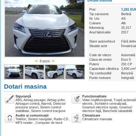
Detalii masina
Pret
7,281 EU
Tip caroserie
Berlină
Nr. Usi
4/5
Culoare
Alb
Kilometraj
25,317
Anul fabricatiei
2017
Stare autovehicul
Fără defec
Situatie acte
Înmatricul
Cutie de viteze
Automată
Clasa de emisii
Euro 5
8 poze
Putere
291 CP
Capacitate cilindrica
3,500 cm³
Tip combustibil
Benzină
Punte motoare
Integrală
Dotari masina
Siguranţă
Funcţionalitate
ABS, Airbag pasager, Airbag şofer,
Volan multifuncţional, Trapă actionat
Airbaguri cortină, Alarmă, Detector
electric, Închidere centralizată,
presiune pneuri, Sistem control
Geamuri electrice spate, Geamuri
stabilitate, Sistem control tracţiune
electrice faţă, Banchetă rabatabilă
Audio şi comunicaţii
Climatizare
Telefon, Sistem navigatie, Radio-CD ,
Climatizare manuala
MP3 reader , Computer de bord