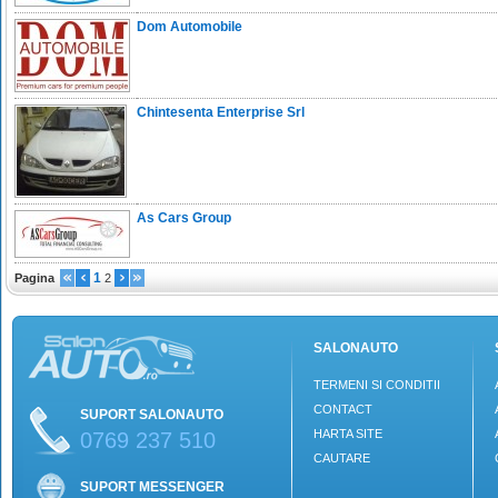
Dom Automobile
Chintesenta Enterprise Srl
As Cars Group
1
Pagina
2
SALONAUTO
TERMENI SI CONDITII
CONTACT
SUPORT SALONAUTO
HARTA SITE
0769 237 510
CAUTARE
SUPORT MESSENGER