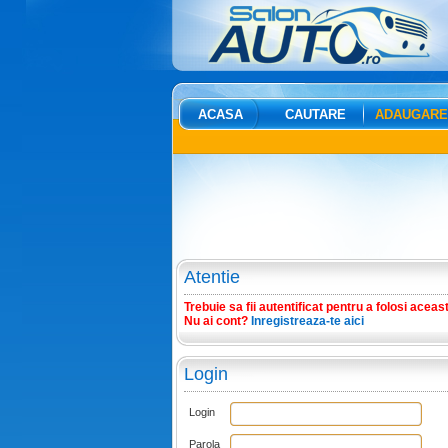
ACASA
CAUTARE
ADAUGARE
Atentie
Trebuie sa fii autentificat pentru a folosi aceas
Nu ai cont?
Inregistreaza-te aici
Login
Login
Parola