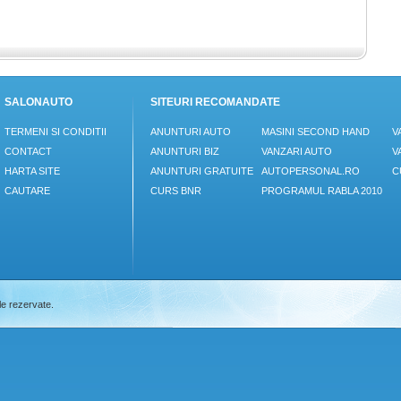
SALONAUTO
SITEURI RECOMANDATE
TERMENI SI CONDITII
ANUNTURI AUTO
MASINI SECOND HAND
V
CONTACT
ANUNTURI BIZ
VANZARI AUTO
V
HARTA SITE
ANUNTURI GRATUITE
AUTOPERSONAL.RO
C
CAUTARE
CURS BNR
PROGRAMUL RABLA 2010
le rezervate.