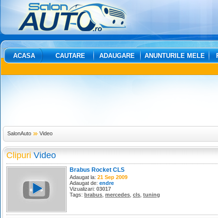
ACASA
CAUTARE
ADAUGARE
ANUNTURILE MELE
SalonAuto
Video
Clipuri
Video
Brabus Rocket CLS
Adaugat la:
21 Sep 2009
Adaugat de:
endre
Vizualizari:
03017
Tags:
brabus
,
mercedes
,
cls
,
tuning