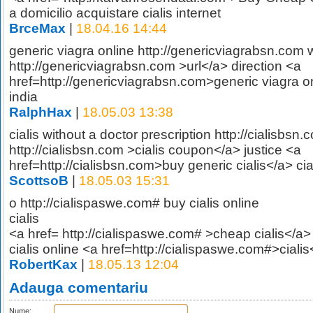
a domicilio acquistare cialis internet
BrceMax
|
18.04.16 14:44
generic viagra online http://genericviagrabsn.com wh
http://genericviagrabsn.com >url</a> direction <a
href=http://genericviagrabsn.com>generic viagra o
india
RalphHax
|
18.05.03 13:38
cialis without a doctor prescription http://cialisbsn
http://cialisbsn.com >cialis coupon</a> justice <a
href=http://cialisbsn.com>buy generic cialis</a> cia
ScottsoB
|
18.05.03 15:31
o http://cialispaswe.com# buy cialis online
cialis
<a href= http://cialispaswe.com# >cheap cialis</a>
cialis online <a href=http://cialispaswe.com#>cialis
RobertKax
|
18.05.13 12:04
Adauga comentariu
Nume: