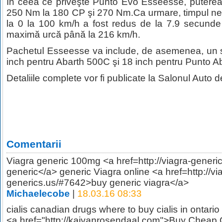
În ceea ce priveşte Punto Evo Esseesse, puterea
250 Nm la 180 CP şi 270 Nm.Ca urmare, timpul ne
la 0 la 100 km/h a fost redus de la 7.9 secunde 
maximă urcă până la 216 km/h.
Pachetul Esseesse va include, de asemenea, un se
inch pentru Abarth 500C şi 18 inch pentru Punto A
Detaliile complete vor fi publicate la Salonul Auto d
Comentarii
Viagra generic 100mg <a href=http://viagra-gener
generic</a> generic Viagra online <a href=http://vi
generics.us/#7642>buy generic viagra</a>
Michaelecobe
|
18.03.16 08:33
cialis canadian drugs where to buy cialis in ontario
<a href="http://kaivanrosendaal.com">Buy Cheap Ci