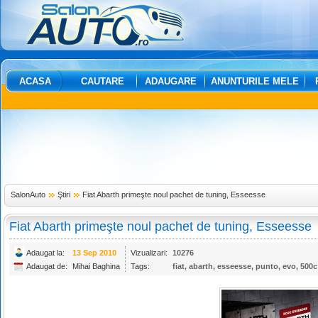
ACASA
CAUTARE
ADAUGARE
ANUNTURILE MELE
SalonAuto
Ştiri
Fiat Abarth primeşte noul pachet de tuning, Esseesse
Fiat Abarth primeşte noul pachet de tuning, Esseesse
Adaugat la:
13 Sep 2010
Vizualizari:
10276
Adaugat de:
Mihai Baghina
Tags:
fiat
,
abarth
,
esseesse
,
punto
,
evo
,
500c