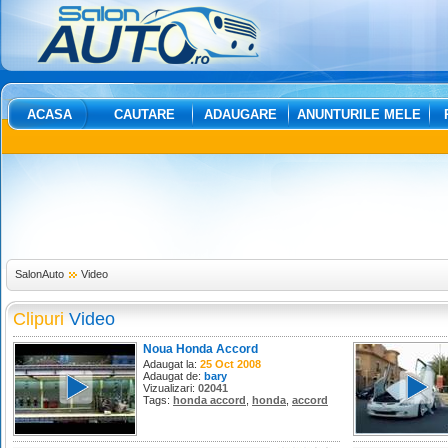
ACASA
CAUTARE
ADAUGARE
ANUNTURILE MELE
SalonAuto
Video
Clipuri
Video
Noua Honda Accord
Adaugat la:
25 Oct 2008
Adaugat de:
bary
Vizualizari:
02041
Tags:
honda accord
,
honda
,
accord