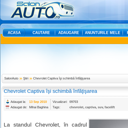
ACASA
CAUTARE
ADAUGARE
ANUNTURILE MELE
SalonAuto
Ştiri
Chevrolet Captiva îşi schimbă înfăţişarea
Chevrolet Captiva îşi schimbă înfăţişarea
Adaugat la:
13 Sep 2010
Vizualizari:
09703
Adaugat de:
Mihai Baghina
Tags:
chevrolet
,
captiva
,
suv
,
facelift
La standul Chevrolet, în cadrul