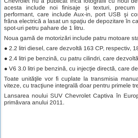
Chevrolet nu a publicat încă fotografii cu noul de
acesta include noi finisaje şi texturi, precu
performant, care include Aux-in, port USB şi co
frâna electrică a lasat un spaţiu de depozitare în c
spot-uri petru pahare de 1 litru.
Noua gamă de motorizări include patru motoare st
● 2.2 litri diesel, care dezvoltă 163 CP, respectiv, 
● 2.4 litri pe benzină, cu patru cilindri, care dezvol
● V6 3.0 litri pe benzină, cu injecţie directă, care 
Toate unităţile vor fi cuplate la transmisia ma
viteze, cu tracţiune integrală doar pentru primele tre
Lansarea noului SUV Chevrolet Captiva în Euro
primăvara anului 2011.