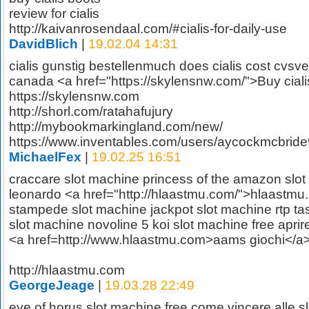
review for cialis
http://kaivanrosendaal.com/#cialis-for-daily-use
DavidBlich
|
19.02.04 14:31
cialis gunstig bestellenmuch does cialis cost cvsve
canada <a href="https://skylensnw.com/">Buy cial
https://skylensnw.com
http://shorl.com/ratahafujury
http://mybookmarkingland.com/new/
https://www.inventables.com/users/aycockmcbrid
MichaelFex
|
19.02.25 16:51
craccare slot machine princess of the amazon slot
leonardo <a href="http://hlaastmu.com/">hlaastmu.
stampede slot machine jackpot slot machine rtp tas
slot machine novoline 5 koi slot machine free apri
<a href=http://www.hlaastmu.com>aams giochi</a
http://hlaastmu.com
GeorgeJeage
|
19.03.28 22:49
eye of horus slot machine free come vincere alle