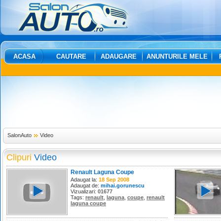
ACASA
CAUTARE
ADAUGARE
ANUNTURILE MELE
SalonAuto
Video
Clipuri
Video
Renault Laguna Coupe
Adaugat la:
18 Sep 2008
Adaugat de:
mihai.gorunescu
Vizualizari:
01677
Tags:
renault
,
laguna
,
coupe
,
renault
laguna coupe