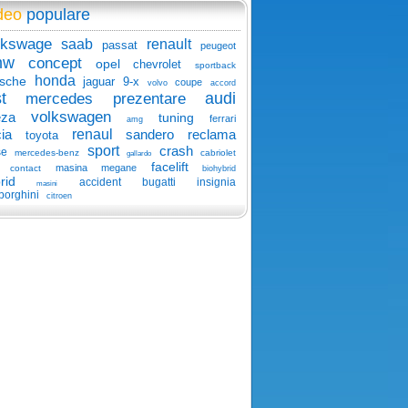
deo
populare
lkswage
saab
renault
passat
peugeot
mw
concept
opel
chevrolet
sportback
honda
sche
jaguar
9-x
coupe
volvo
accord
t
audi
mercedes
prezentare
volkswagen
eza
tuning
ferrari
amg
ia
renaul
sandero
reclama
toyota
sport
crash
se
mercedes-benz
cabriolet
gallardo
facelift
masina
megane
contact
biohybrid
rid
accident
bugatti
insignia
masini
borghini
citroen