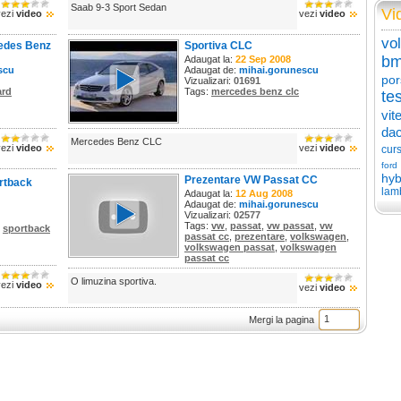
Saab 9-3 Sport Sedan
Vi
vezi
video
vezi
video
vo
edes Benz
Sportiva CLC
b
Adaugat la:
22 Sep 2008
scu
Adaugat de:
mihai.gorunescu
por
Vizualizari:
01691
ard
Tags:
mercedes benz clc
tes
vit
dac
Mercedes Benz CLC
vezi
video
vezi
video
cur
ford
hyb
Prezentare VW Passat CC
ortback
lam
Adaugat la:
12 Aug 2008
Adaugat de:
mihai.gorunescu
Vizualizari:
02577
Tags:
vw
,
passat
,
vw passat
,
vw
,
sportback
passat cc
,
prezentare
,
volkswagen
,
volkswagen passat
,
volkswagen
passat cc
O limuzina sportiva.
vezi
video
vezi
video
Mergi la pagina