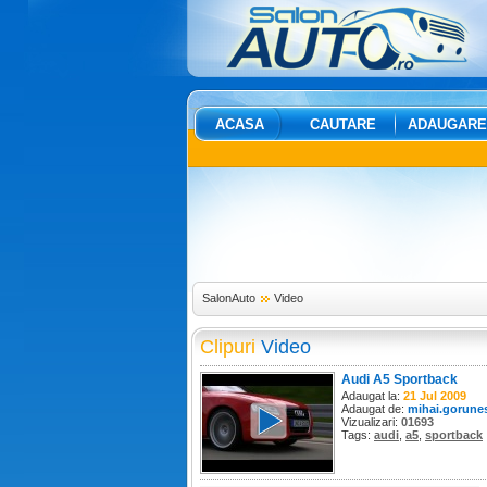
ACASA
CAUTARE
ADAUGARE
SalonAuto
Video
Clipuri
Video
Audi A5 Sportback
Adaugat la:
21 Jul 2009
Adaugat de:
mihai.gorune
Vizualizari:
01693
Tags:
audi
,
a5
,
sportback