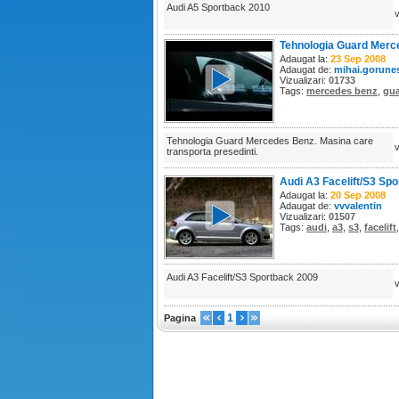
Audi A5 Sportback 2010
Tehnologia Guard Merc
Adaugat la:
23 Sep 2008
Adaugat de:
mihai.gorune
Vizualizari:
01733
Tags:
mercedes benz
,
gu
Tehnologia Guard Mercedes Benz. Masina care
transporta presedinti.
Audi A3 Facelift/S3 Sp
2009
Adaugat la:
20 Sep 2008
Adaugat de:
vvvalentin
Vizualizari:
01507
Tags:
audi
,
a3
,
s3
,
facelift
Audi A3 Facelift/S3 Sportback 2009
1
Pagina