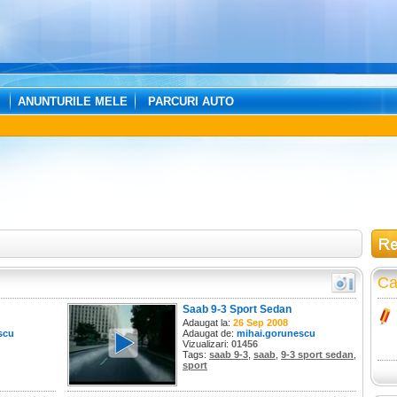
ANUNTURILE MELE
PARCURI AUTO
Ca
Saab 9-3 Sport Sedan
Adaugat la:
26 Sep 2008
scu
Adaugat de:
mihai.gorunescu
Vizualizari:
01456
Tags:
saab 9-3
,
saab
,
9-3 sport sedan
,
sport