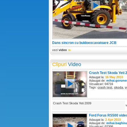
Dans sincron cu buldoexcavatoare JCB
vezi
video
Clipuri
Video
Crash Test Skoda Yeti 
Adaugat la:
16 May 2010
Adaugat de:
mihai.gorune
Vizualizari:
04716
Tags:
crash test
,
skoda
,
y
Crash Test Skoda Yeti 2009
Ford Forus RS500 vide
Adaugat la:
2 Apr 2010
Adaugat de:
mihai.baghin
Vizualizari:
02306