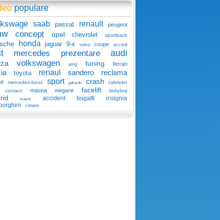
deo
populare
lkswage
saab
renault
passat
peugeot
mw
concept
opel
chevrolet
sportback
honda
sche
jaguar
9-x
coupe
volvo
accord
t
audi
mercedes
prezentare
volkswagen
eza
tuning
ferrari
amg
ia
renaul
sandero
reclama
toyota
sport
crash
se
mercedes-benz
cabriolet
gallardo
facelift
masina
megane
contact
biohybrid
rid
accident
bugatti
insignia
masini
borghini
citroen