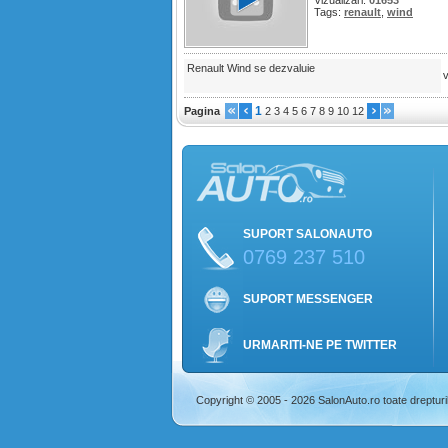
Vizualizari:
01653
Tags:
renault
,
wind
Renault Wind se dezvaluie
1
Pagina
2
3
4
5
6
7
8
9
10
12
SUPORT SALONAUTO
0769 237 510
SUPORT MESSENGER
URMARITI-NE PE TWITTER
Copyright © 2005 - 2026 SalonAuto.ro toate drepturi