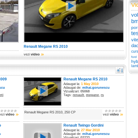
Vi
vo
b
por
tes
vit
dac
Renault Megane RS 2010
cur
vezi
video
ford
hyb
lam
2009
Renault Megane RS 2010
Adaugat la:
1 May 2010
scu
Adaugat de:
mihai.gorunescu
Vizualizari:
05068
eti
Tags:
renault
,
megane
,
rs
Renault Megane RS 2010, 250 CP
vezi
video
vezi
video
o
Renault Twingo Gordini
Adaugat la:
27 Mar 2010
a
Adaugat de:
mihai.gorunescu
Vizualizari:
02233