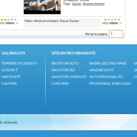
Vizualizari:
01946
Tags:
dacia
,
duster.steppe
Video oficial prezentare Dacia Duster
vezi
video
vezi
video
Mergi la pagina
SALONAUTO
SITEURI RECOMANDATE
TERMENI SI CONDITII
ANUNTURI AUTO
MASINI SECOND HAND
V
CONTACT
ANUNTURI BIZ
VANZARI AUTO
V
HARTA SITE
ANUNTURI GRATUITE
AUTOPERSONAL.RO
C
CAUTARE
CURS BNR
PROGRAMUL RABLA 2010
le rezervate.