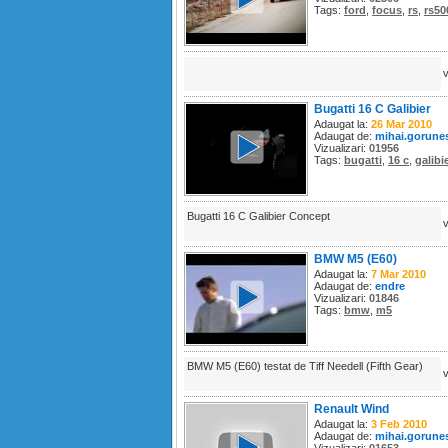
Tags:
ford
,
focus
,
rs
,
rs50
Bugatti 16 C Galibier
Adaugat la:
26 Mar 2010
Adaugat de:
mihai.gorune
Vizualizari:
01956
Tags:
bugatti
,
16 c
,
galibi
Bugatti 16 C Galibier Concept
BMW M5 (E60)
Adaugat la:
7 Mar 2010
Adaugat de:
endre
Vizualizari:
01846
Tags:
bmw
,
m5
BMW M5 (E60) testat de Tiff Needell (Fifth Gear)
Renault Wind
Adaugat la:
3 Feb 2010
Adaugat de:
mihai.gorune