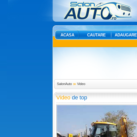
ACASA
CAUTARE
ADAUGARE
SalonAuto
Video
Video
de top