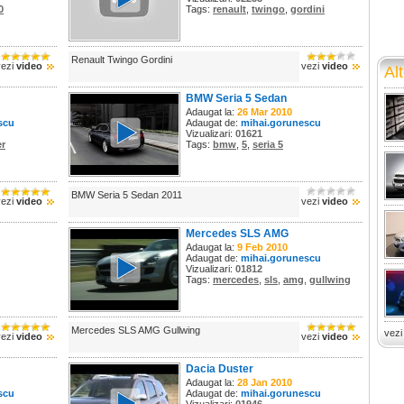
0
Tags:
renault
,
twingo
,
gordini
Renault Twingo Gordini
vezi
video
vezi
video
Alt
BMW Seria 5 Sedan
Adaugat la:
26 Mar 2010
scu
Adaugat de:
mihai.gorunescu
Vizualizari:
01621
er
Tags:
bmw
,
5
,
seria 5
BMW Seria 5 Sedan 2011
vezi
video
vezi
video
Mercedes SLS AMG
Adaugat la:
9 Feb 2010
Adaugat de:
mihai.gorunescu
Vizualizari:
01812
Tags:
mercedes
,
sls
,
amg
,
gullwing
Mercedes SLS AMG Gullwing
vezi
vezi
video
vezi
video
Dacia Duster
Adaugat la:
28 Jan 2010
scu
Adaugat de:
mihai.gorunescu