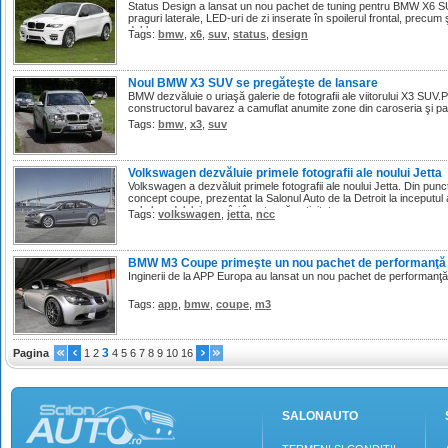
Status Design a lansat un nou pachet de tuning pentru BMW X6 SUV
praguri laterale, LED-uri de zi inserate în spoilerul frontal, precu
dublu.
Tags:
bmw
,
x6
,
suv
,
status
,
design
Noul BMW X3 SUV se pregăteşte de lansare
BMW dezvăluie o uriaşă galerie de fotografii ale viitorului X3 SUV.
constructorul bavarez a camuflat anumite zone din caroseria şi pan
Tags:
bmw
,
x3
,
suv
Volkswagen dezvăluie primele fotografii ale noului Jetta
Volkswagen a dezvăluit primele fotografii ale noului Jetta. Din pun
concept coupe, prezentat la Salonul Auto de la Detroit la inceputul
cel al modelului care îşi încetează activitatea.
Tags:
volkswagen
,
jetta
,
ncc
BMW M3 Coupe primeşte un nou pachet de performanţă
Inginerii de la APP Europa au lansat un nou pachet de performa
Tags:
app
,
bmw
,
coupe
,
m3
3
Pagina
1
2
4
5
6
7
8
9
10
16
SALONAUTO