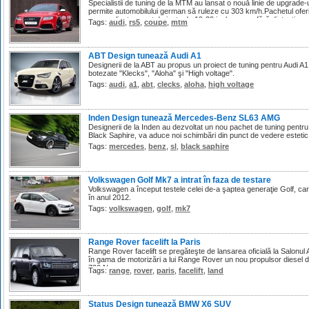
Specialistii de tuning de la MTM au lansat o nouă linie de upgrade-
permite automobilului german să ruleze cu 303 km/h.Pachetul ofer
personalizat, un set de jante de 19-20 inch cu sau fără distanţiere,
Tags:
audi
,
rs5
,
coupe
,
mtm
ABT Design tunează Audi A1
Designerii de la ABT au propus un proiect de tuning pentru Audi A1,
botezate "Klecks", "Aloha" şi "High voltage".
Tags:
audi
,
a1
,
abt
,
clecks
,
aloha
,
high voltage
Inden Design tunează Mercedes-Benz SL63 AMG
Designerii de la Inden au dezvoltat un nou pachet de tuning pent
Black Saphire, va aduce noi schimbări din punct de vedere estetic 
Tags:
mercedes
,
benz
,
sl
,
black saphire
Volkswagen Golf Mk7 a intrat în faza de testare
Volkswagen a început testele celei de-a şaptea generaţie Golf, ca
în anul 2012.
Tags:
volkswagen
,
golf
,
mk7
Range Rover facelift la Paris
Range Rover facelift se pregăteşte de lansarea oficială la Salonul
în gama de motorizări a lui Range Rover un nou propulsor diesel de
700 Nm.
Tags:
range
,
rover
,
paris
,
facelift
,
land
Status Design tunează BMW X6 SUV