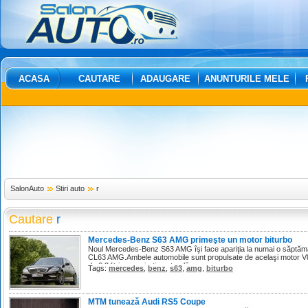
ACASA
CAUTARE
ADAUGARE
ANUNTURILE MELE
SalonAuto
Stiri auto
r
Cautare
r
Mercedes-Benz S63 AMG primeşte un motor biturbo
Noul Mercedes-Benz S63 AMG îşi face apariţia la numai o săptămân
CL63 AMG.Ambele automobile sunt propulsate de acelaşi motor V8 bi
de 6.2 litri cu aspiraţie naturală.
Tags:
mercedes
,
benz
,
s63
,
amg
,
biturbo
MTM tunează Audi RS5 Coupe