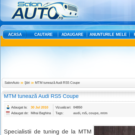
ACASA
CAUTARE
ADAUGARE
ANUNTURILE MELE
SalonAuto
Ştiri
MTM tunează Audi RS5 Coupe
MTM tunează Audi RS5 Coupe
Adaugat la:
30 Jul 2010
Vizualizari:
04850
Adaugat de:
Mihai Baghina
Tags:
audi
,
rs5
,
coupe
,
mtm
Specialistii de tuning de la MTM