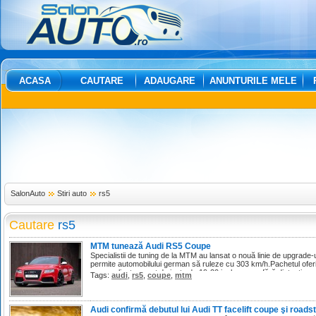
ACASA
CAUTARE
ADAUGARE
ANUNTURILE MELE
SalonAuto
Stiri auto
rs5
Cautare
rs5
MTM tunează Audi RS5 Coupe
Specialistii de tuning de la MTM au lansat o nouă linie de upgrade-
permite automobilului german să ruleze cu 303 km/h.Pachetul ofer
personalizat, un set de jante de 19-20 inch cu sau fără distanţiere,
Tags:
audi
,
rs5
,
coupe
,
mtm
Audi confirmă debutul lui Audi TT facelift coupe şi roads