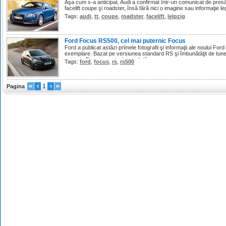
Aşa cum s-a anticipat, Audi a confirmat într-un comunicat de presă
facelift coupe şi roadster, însă fără nici o imagine sau informaţie l
Tags:
audi
,
tt
,
coupe
,
roadster
,
facelift
,
leipzig
Ford Focus RS500, cel mai puternic Focus
Ford a publicat astăzi primele fotografii şi informaţii ale noului Fo
exemplare. Bazat pe versiunea standard RS şi îmbunătăţit de tune
puternic Focus construit vreodată.
Tags:
ford
,
focus
,
rs
,
rs500
1
Pagina