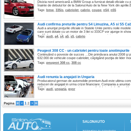
Divizia nord americană a BMW Group a furnizat detalii oficiale cu p
înainte de debutul lor de la Salonul Auto de la New York din aprili
Tags:
bmw
,
335is
,
cabriolet
,
cabrio
,
coupe
,
n54
,
n55
Audi confirma preturile pentru S4 Limuzina, A5 si S5 Cab
Audi a anunţat preţurile oficiale in Statele Unite pentru noile mode
care sunt dotate cu un motor de 3 litri si 333CP vor ajunge in show-r
ce A5 decapotabil va intregi gama in toamna acestui an.
Tags:
audi
,
a4
,
s4
,
a5
,
s5
,
cabrio
Peugeot 308 CC - un cabriolet pentru toate anotimpurile
Continuând o poveste de succes …Din primăvara anului 2008 şi p
632.000 de vehicule coupe-cabriolet, câştigând poziţia de lider mo
Tags:
peugeot 308 cc
,
308 cc
Audi renunta la angajati in Ungaria
Producatorul german de automobile premium Audi este ultima comp
reduceri de angajati in urma crizei financiare. Compania a anuntat 
200 de contaracte de munca temporare din fabrica de la Gyor, Ung
Tags:
audi
,
ungaria
,
gyor
1
Pagina
2
SALONAUTO