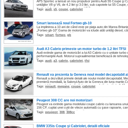
APS Sportec a lansat un nou propulsor pentru Audi S5 Coupe şi Cabri
unităţilor V8 şi V6, de 4.2 litri şi 3.0 litri, sub capotele lui S5 Cou
pachetul de tuning pentru unitatea V6 3.
Tags:
audi
,
s5
,
coupe
,
cabriolet
Smart lansează noul Fortwo gb-10
La implinirea a 10 ani de când este pe piaţa auto din Marea Brita
„Fortwo gb-10”.Gama de motorizări va iclude atât unităţi diesel, cât 
coupe ale noului supermini.
Tags:
smart
,
fortwo
,
gb
Audi A3 Cabrio primeste un motor turbo de 1.2 litri TFSI
Audi extinde gama de motorizări a lui A3 Cabrio cu o unitate turbo 
performanţele Audi. Motorul supraalimentat beneficiază de tehnologi
Nm.
Tags:
audi
,
a3
,
cabrio
,
cabriolet
,
tfsi
Renault va prezenta la Geneva noul model decapotabil 
Renault a dezvăluit primele detalii ale noului model decapotabil, M
premieră mondială, la Salonul Auto de la Geneva din luna martie.Co
retractabil, compus din două părţi, cu o suprafaţă vitrată de 0,47 
Tags:
renault
,
megane
,
coupe
,
cabriolet
Peugeot 308 CC are noi motorizari
Peugeot va extinde gama modelului coupe cabrio cu lansarea unui 
156 CP, cuplat unei cutii de viteze automată cu şase rapoarte, care 
vechea cutie automată cu patru viteze.
Tags:
peugeot
,
308
,
308cc
BMW 335is Coupe şi Cabriolet, detalii oficiale