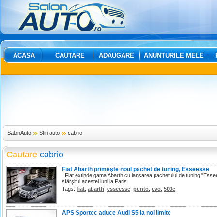
ACASA
CAUTARE
ADAUGARE
ANUNTURILE MELE
SalonAuto
Stiri auto
cabrio
Cautare
cabrio
Fiat Abarth primeşte noul pachet de tuning, Esseesse
Fiat extinde gama Abarth cu lansarea pachetului de tuning "Esse
sfârşitul acestei luni la Paris.
Tags:
fiat
,
abarth
,
esseesse
,
punto
,
evo
,
500c
APS Sportec aduce Audi S5 la noi limite