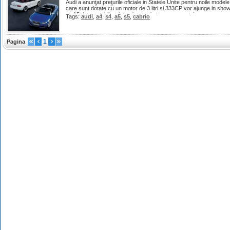
Audi a anunţat preţurile oficiale in Statele Unite pentru noile mode
care sunt dotate cu un motor de 3 litri si 333CP vor ajunge in show-r
ce A5 decapotabil va intregi gama in toamna acestui an.
Tags:
audi
,
a4
,
s4
,
a5
,
s5
,
cabrio
1
Pagina