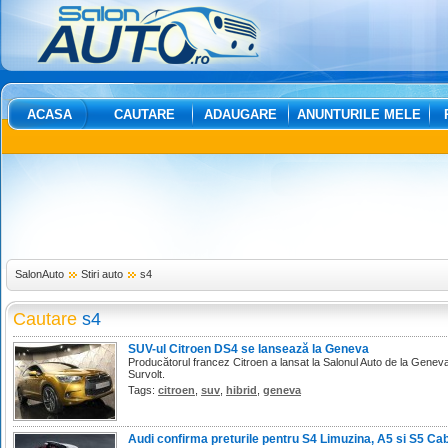
ACASA
CAUTARE
ADAUGARE
ANUNTURILE MELE
SalonAuto
Stiri auto
s4
Cautare
s4
SUV-ul Citroen DS4 se lansează la Geneva
Producătorul francez Citroen a lansat la Salonul Auto de la Genev
Survolt.
Tags:
citroen
,
suv
,
hibrid
,
geneva
Audi confirma preturile pentru S4 Limuzina, A5 si S5 Cab