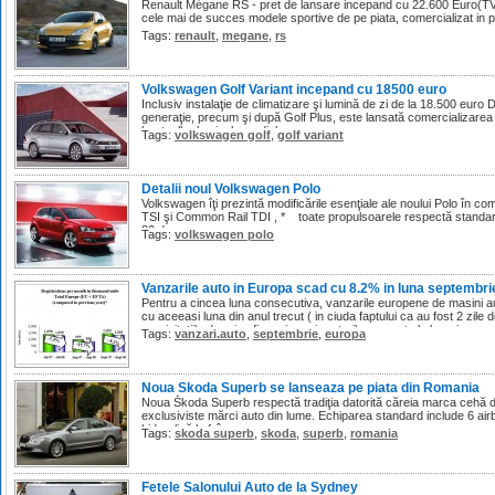
Renault Mégane RS - pret de lansare incepand cu 22.600 Euro(TV
cele mai de succes modele sportive de pe piata, comercializat in 
Tags:
renault
,
megane
,
rs
Volkswagen Golf Variant incepand cu 18500 euro
Inclusiv instalaţie de climatizare şi lumină de zi de la 18.500 euro
generaţie, precum şi după Golf Plus, este lansată comercializarea 
bestseller la nivel mondial.
Tags:
volkswagen golf
,
golf variant
Detalii noul Volkswagen Polo
Volkswagen îţi prezintă modificările esenţiale ale noului Polo în c
TSI şi Common Rail TDI , * toate propulsoarele respectă standar
20 de proce...
Tags:
volkswagen polo
Vanzarile auto in Europa scad cu 8.2% in luna septembri
Pentru a cincea luna consecutiva, vanzarile europene de masini a
cu aceeasi luna din anul trecut ( in ciuda faptului ca au fost 2 zil
precipitatiile de criza financiara si preturile crescute la benzina a
Tags:
vanzari.auto
,
septembrie
,
europa
Noua Skoda Superb se lanseaza pe piata din Romania
Noua Škoda Superb respectă tradiţia datorită căreia marca cehă d
exclusiviste mărci auto din lume. Echiparea standard include 6 ai
hidraulică la frânare.
Tags:
skoda superb
,
skoda
,
superb
,
romania
Fetele Salonului Auto de la Sydney