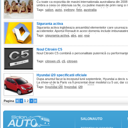
Cu toate ca expozitia de masini internationala australiana din 200
umbra a ceea ce obisnuia sa fie, cu putine masini de prim rang si mu
momentele ei stralucitoare sub forma unor modele frumoase.
Tags:
salon
,
auto
,
sydney
,
fete
,
australia
Siguranta activa
Siguranta activa inglobeaza ansamblul elementelor care usureaza m
accidentelor. Aportul Renault in acest domeniu include imbunatatirea 
franare, precum si confortul pentru sofer si pasageri.
Tags:
siguranta activa
,
abs
,
asr
,
esp
Noul Citroën C5
Noul Citroën C5 combină o personalitate puternică cu performanţe d
Tags:
citroen c5
,
c5
,
citroen
Hyundai i20 specificatii oficiale
Dupa anuntul facut la inceputul lunii septembrie, Hyundai a decis s
La show-ul de la Paris va fi prezentat doar modelul cu 5 usi, dar 
3 usi a lui i20 va fi lansata in ianuarie 2009.
Tags:
hyundai i20
,
hyundai
,
i20
1
Pagina
2
SALONAUTO