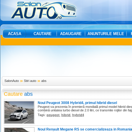
ACASA
CAUTARE
ADAUGARE
ANUNTURILE MELE
SalonAuto
Stiri auto
abs
Cautare
abs
Noul Peugeot 3008 Hybrid4, primul hibrid diesel
Peugeot va prezenta în premieră mondială primul model hibrid die
combină unitatea turbo diesel de 2.0 litri, ce transmite roţilor din 
tracţiune pe spate.
Tags:
peugeot
,
hibrid
,
hybrid4
Noul Renault Megane RS se comercializeaza in Romani