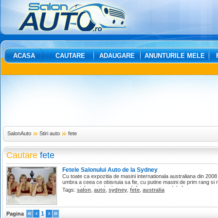
ACASA
CAUTARE
ADAUGARE
ANUNTURILE MELE
SalonAuto
Stiri auto
fete
Cautare
fete
Fetele Salonului Auto de la Sydney
Cu toate ca expozitia de masini internationala australiana din 200
umbra a ceea ce obisnuia sa fie, cu putine masini de prim rang si mu
momentele ei stralucitoare sub forma unor modele frumoase.
Tags:
salon
,
auto
,
sydney
,
fete
,
australia
1
Pagina