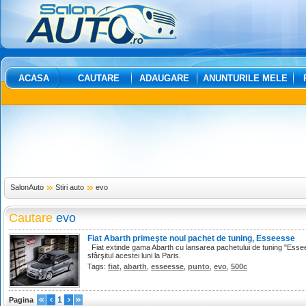
ACASA
CAUTARE
ADAUGARE
ANUNTURILE MELE
SalonAuto
Stiri auto
evo
Cautare
evo
Fiat Abarth primeşte noul pachet de tuning, Esseesse
Fiat extinde gama Abarth cu lansarea pachetului de tuning "Esse
sfârşitul acestei luni la Paris.
Tags:
fiat
,
abarth
,
esseesse
,
punto
,
evo
,
500c
1
Pagina