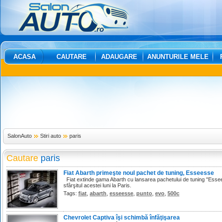
ACASA
CAUTARE
ADAUGARE
ANUNTURILE MELE
SalonAuto
Stiri auto
paris
Cautare
paris
Fiat Abarth primeşte noul pachet de tuning, Esseesse
Fiat extinde gama Abarth cu lansarea pachetului de tuning "Esse
sfârşitul acestei luni la Paris.
Tags:
fiat
,
abarth
,
esseesse
,
punto
,
evo
,
500c
Chevrolet Captiva îşi schimbă înfăţişarea