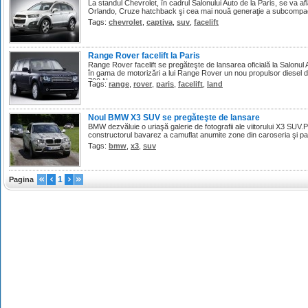
La standul Chevrolet, în cadrul Salonului Auto de la Paris, se va afl
Orlando, Cruze hatchback şi cea mai nouă generaţie a subcompac
Tags:
chevrolet
,
captiva
,
suv
,
facelift
Range Rover facelift la Paris
Range Rover facelift se pregăteşte de lansarea oficială la Salonul
în gama de motorizări a lui Range Rover un nou propulsor diesel de
700 Nm.
Tags:
range
,
rover
,
paris
,
facelift
,
land
Noul BMW X3 SUV se pregăteşte de lansare
BMW dezvăluie o uriaşă galerie de fotografii ale viitorului X3 SUV.
constructorul bavarez a camuflat anumite zone din caroseria şi pan
Tags:
bmw
,
x3
,
suv
1
Pagina