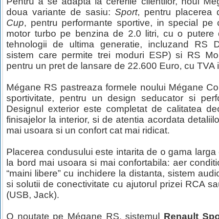
Pentru a se adapta la cererile clientilor, noul M
doua variante de sasiu:
Sport
, pentru placerea 
Cup
, pentru performante sportive, in special pe 
motor turbo pe benzina de 2.0 litri, cu o puter
tehnologii de ultima generatie, incluzand R
sistem care permite trei moduri ESP) si RS Monit
pentru un pret de lansare de 22.600 Euro, cu TVA i
Mégane RS pastreaza formele noului Mégane Co
sportivitate, pentru un design seducator si per
Designul exterior este completat de calitatea de
finisajelor la interior, si de atentia acordata detaliil
mai usoara si un confort cat mai ridicat.
Placerea condusului este intarita de o gama larga 
la bord mai usoara si mai confortabila: aer condit
“maini libere” cu inchidere la distanta, sistem a
si solutii de conectivitate cu ajutorul prizei RCA s
(USB, Jack).
O noutate pe Mégane RS, sistemul
Renault Sp