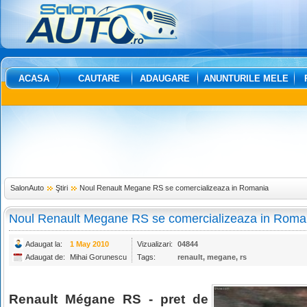
ACASA
CAUTARE
ADAUGARE
ANUNTURILE MELE
SalonAuto
Ştiri
Noul Renault Megane RS se comercializeaza in Romania
Noul Renault Megane RS se comercializeaza in Roma
Adaugat la:
1 May 2010
Vizualizari:
04844
Adaugat de:
Mihai Gorunescu
Tags:
renault
,
megane
,
rs
Renault Mégane RS - pret de