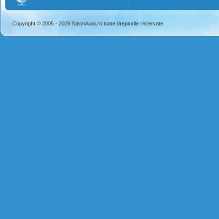
Copyright © 2005 - 2026 SalonAuto.ro toate drepturile rezervate.