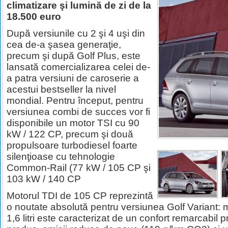
climatizare şi lumină de zi de la
18.500 euro
După versiunile cu 2 şi 4 uşi din
cea de-a şasea generaţie,
precum şi după Golf Plus, este
lansată comercializarea celei de-
a patra versiuni de caroserie a
acestui bestseller la nivel
mondial. Pentru început, pentru
versiunea combi de succes vor fi
disponibile un motor TSI cu 90
kW / 122 CP, precum şi două
propulsoare turbodiesel foarte
silenţioase cu tehnologie
Common-Rail (77 kW / 105 CP şi
103 kW / 140 CP
Motorul TDI de 105 CP reprezintă
o noutate absolută pentru versiunea Golf Variant: mo
1,6 litri este caracterizat de un confort remarcabil 