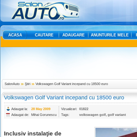
ACASA
CAUTARE
ADAUGARE
ANUNTURILE MELE
SalonAuto
Ştiri
Volkswagen Golf Variant incepand cu 18500 euro
Volkswagen Golf Variant incepand cu 18500 euro
Adaugat la:
28 May 2009
Vizualizari:
01822
Adaugat de:
Mihai Gorunescu
Tags:
volkswagen golf
,
golf variant
Inclusiv instalaţie de