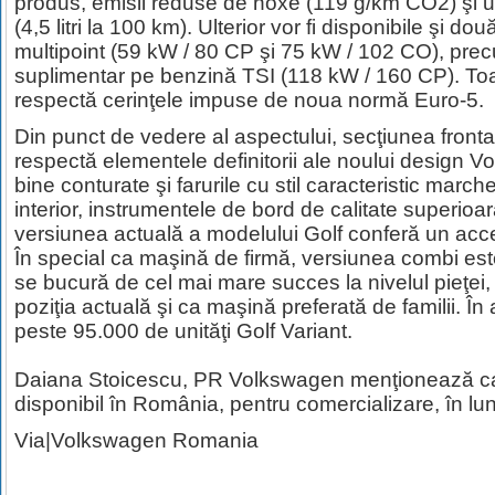
produs, emisii reduse de noxe (119 g/km CO2) şi
(4,5 litri la 100 km). Ulterior vor fi disponibile şi d
multipoint (59 kW / 80 CP şi 75 kW / 102 CO), prec
suplimentar pe benzină TSI (118 kW / 160 CP). To
respectă cerinţele impuse de noua normă Euro-5.
Din punct de vedere al aspectului, secţiunea fronta
respectă elementele definitorii ale noului design Vo
bine conturate şi farurile cu stil caracteristic march
interior, instrumentele de bord de calitate superioa
versiunea actuală a modelului Golf conferă un acce
În special ca maşină de firmă, versiunea combi est
se bucură de cel mai mare succes la nivelul pieţei,
poziţia actuală şi ca maşină preferată de familii. În 
peste 95.000 de unităţi Golf Variant.
Daiana Stoicescu, PR Volkswagen menţionează ca N
disponibil în România, pentru comercializare, în lu
Via|Volkswagen Romania