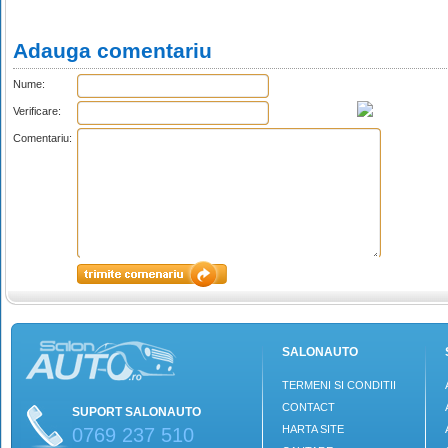
Adauga comentariu
Nume:
Verificare:
Comentariu:
SALONAUTO
TERMENI SI CONDITII
CONTACT
SUPORT SALONAUTO
HARTA SITE
0769 237 510