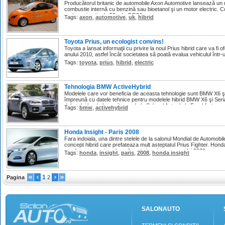
Producătorul britanic de automobile Axon Automotive lansează un n
combustie internă cu benzină sau bioetanol şi un motor electric. 
emite mai puţin de 50g de CO2/km.
Tags:
axon
,
automotive
,
uk
,
hibrid
Toyota Prius, un ecologist convins!
Toyota a lansat informaţii cu privire la noul Prius hibrid care va fi o
anului 2010, astfel încât societatea să poată evalua vehiculul într-
pentru o potenţială lansare pe pia�...
Tags:
toyota
,
prius
,
hibrid
,
electric
Tehnologia BMW ActiveHybrid
Modelele care vor beneficia de aceasta tehnologie sunt BMW X6 şi 
împreună cu datele tehnice pentru modelele hibrid BMW X6 şi Seria 
debutului lor de luna viitoare de la Salonul Auto de la Frankfurt.
Tags:
bmw
,
activehybrid
Honda Insight - Paris 2008
Fara indoiala, una dintre stelele de la salonul Mondial de Automobil
concept hibrid care prefateaza mult asteptatul Prius Fighter. Honda s
cand va aparea in salonurile auto in primavara anului 2009.
Tags:
honda
,
insight
,
paris
,
2008
,
honda insight
1
Pagina
2
SALONAUTO