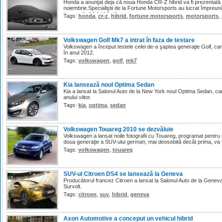
Honda a anunţat deja că noua Honda CR-Z hibrid va fi prezentată l
noiembrie.Specialiştii de la Fortune Motorsports au lucrat împreun
tunarea bolidului hibrid.
Tags:
honda
,
cr-z
,
hibrid
,
fortune motorsports
,
motorsports
,
Volkswagen Golf Mk7 a intrat în faza de testare
Volkswagen a început testele celei de-a şaptea generaţie Golf, ca
în anul 2012.
Tags:
volkswagen
,
golf
,
mk7
Kia lansează noul Optima Sedan
Kia a lansat la Salonul Auto de la New York noul Optima Sedan, car
anului viitor.
Tags:
kia
,
optima
,
sedan
Volkswagen Touareg 2010 se dezvăluie
Volkswagen a lansat noile fotografii cu Touareg, programat pentru a
doua generaţie a SUV-ului german, mai deosebită decât prima, va fi
Tags:
volkswagen
,
touareg
SUV-ul Citroen DS4 se lansează la Geneva
Producătorul francez Citroen a lansat la Salonul Auto de la Genev
Survolt.
Tags:
citroen
,
suv
,
hibrid
,
geneva
Axon Automotive a conceput un vehicul hibrid