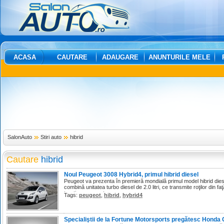
ACASA
CAUTARE
ADAUGARE
ANUNTURILE MELE
SalonAuto
Stiri auto
hibrid
Cautare
hibrid
Noul Peugeot 3008 Hybrid4, primul hibrid diesel
Peugeot va prezenta în premieră mondială primul model hibrid die
combină unitatea turbo diesel de 2.0 litri, ce transmite roţilor din 
tracţiune pe spate.
Tags:
peugeot
,
hibrid
,
hybrid4
Specialiştii de la Fortune Motorsports pregătesc Honda