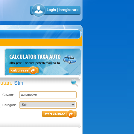
Login
|
Inregistrare
utare
Stiri
Cuvant:
Categorie: