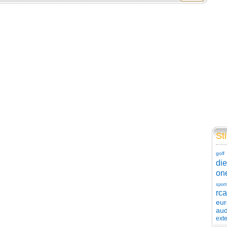
Sti
golf
die
on
sport
rca
eu
aud
exte