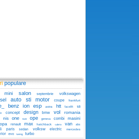
ri
populare
salon
mini
volkswagen
septembrie
auto
sti
motor
sel
coupe
frankfurt
benz
ion
esp
e_
htt
tdi
astra
facelift
vol
design
romania
concept
bmw
iv
one
ope
nis
masini
combi
suv
geneva
max
van
ropa
renault
hatchback
abs
cabrio
i
volksw
paris
electric
sedan
mercedes
turbo
rior
evo
tuning