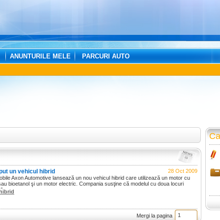
ANUNTURILE MELE
PARCURI AUTO
Ca
t un vehicul hibrid
28 Oct 2009
obile Axon Automotive lansează un nou vehicul hibrid care utilizează un motor cu
au bioetanol şi un motor electric. Compania susţine că modelul cu doua locuri
2/km.
hibrid
Mergi la pagina