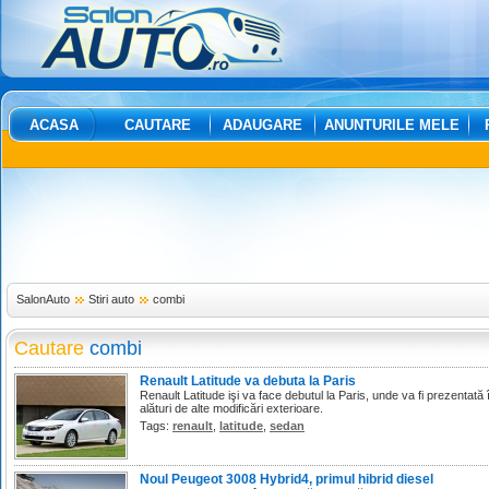
ACASA
CAUTARE
ADAUGARE
ANUNTURILE MELE
SalonAuto
Stiri auto
combi
Cautare
combi
Renault Latitude va debuta la Paris
Renault Latitude işi va face debutul la Paris, unde va fi prezentat
alături de alte modificări exterioare.
Tags:
renault
,
latitude
,
sedan
Noul Peugeot 3008 Hybrid4, primul hibrid diesel