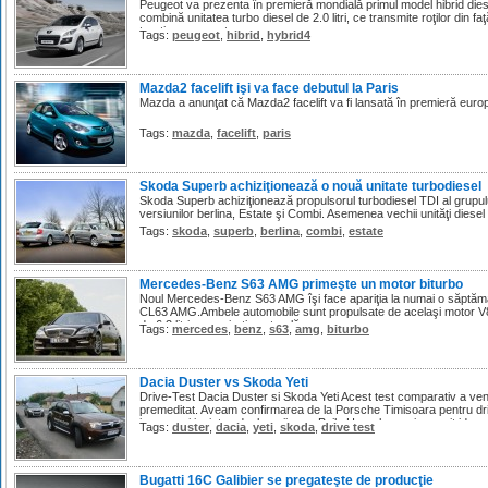
Peugeot va prezenta în premieră mondială primul model hibrid die
combină unitatea turbo diesel de 2.0 litri, ce transmite roţilor din 
tracţiune pe spate.
Tags:
peugeot
,
hibrid
,
hybrid4
Mazda2 facelift işi va face debutul la Paris
Mazda a anunţat că Mazda2 facelift va fi lansată în premieră europ
Tags:
mazda
,
facelift
,
paris
Skoda Superb achiziţionează o nouă unitate turbodiesel
Skoda Superb achiziţionează propulsorul turbodiesel TDI al grupul
versiunilor berlina, Estate şi Combi. Asemenea vechii unităţi diesel
Tags:
skoda
,
superb
,
berlina
,
combi
,
estate
Mercedes-Benz S63 AMG primeşte un motor biturbo
Noul Mercedes-Benz S63 AMG îşi face apariţia la numai o săptămân
CL63 AMG.Ambele automobile sunt propulsate de acelaşi motor V8 bi
de 6.2 litri cu aspiraţie naturală.
Tags:
mercedes
,
benz
,
s63
,
amg
,
biturbo
Dacia Duster vs Skoda Yeti
Drive-Test Dacia Duster si Skoda Yeti Acest test comparativ a ven
premeditat. Aveam confirmarea de la Porsche Timisoara pentru dri
iar cu o zi inaintea deplasarii spre Baile Herculane mi-a venit ideea
Tags:
duster
,
dacia
,
yeti
,
skoda
,
drive test
Bugatti 16C Galibier se pregateşte de producţie