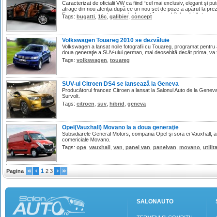
Caracterizat de oficialii VW ca fiind “cel mai exclusiv, elegant şi p
atrage din nou atenţia după ce un nou set de poze a apărut la pr
Evening, eveniment ce s-a desfaşurat în ajunul Salonului Auto ...
Tags:
bugatti
,
16c
,
galibier
,
concept
Volkswagen Touareg 2010 se dezvăluie
Volkswagen a lansat noile fotografii cu Touareg, programat pentru a
doua generaţie a SUV-ului german, mai deosebită decât prima, va fi
Tags:
volkswagen
,
touareg
SUV-ul Citroen DS4 se lansează la Geneva
Producătorul francez Citroen a lansat la Salonul Auto de la Genev
Survolt.
Tags:
citroen
,
suv
,
hibrid
,
geneva
Opel(Vauxhall) Movano la a doua generaţie
Subsidiarele General Motors, compania Opel şi sora ei Vauxhall, a
comericiale Movano.
Tags:
ope
,
vauxhall
,
van
,
panel van
,
panelvan
,
movano
,
utilit
1
Pagina
2
3
SALONAUTO