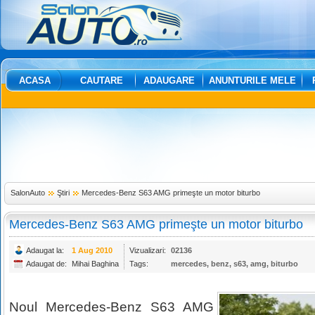
ACASA
CAUTARE
ADAUGARE
ANUNTURILE MELE
SalonAuto
Ştiri
Mercedes-Benz S63 AMG primeşte un motor biturbo
Mercedes-Benz S63 AMG primeşte un motor biturbo
Adaugat la:
1 Aug 2010
Vizualizari:
02136
Adaugat de:
Mihai Baghina
Tags:
mercedes
,
benz
,
s63
,
amg
,
biturbo
Noul Mercedes-Benz S63 AMG