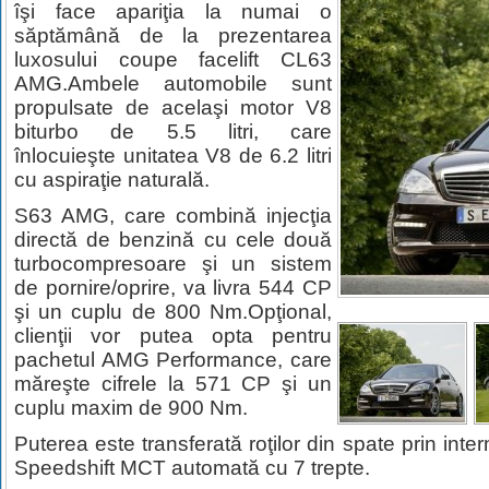
îşi face apariţia la numai o
săptămână de la prezentarea
luxosului coupe facelift CL63
AMG.Ambele automobile sunt
propulsate de acelaşi motor V8
biturbo de 5.5 litri, care
înlocuieşte unitatea V8 de 6.2 litri
cu aspiraţie naturală.
S63 AMG, care combină injecţia
directă de benzină cu cele două
turbocompresoare şi un sistem
de pornire/oprire, va livra 544 CP
şi un cuplu de 800 Nm.Opţional,
clienţii vor putea opta pentru
pachetul AMG Performance, care
măreşte cifrele la 571 CP şi un
cuplu maxim de 900 Nm.
Puterea este transferată roţilor din spate prin int
Speedshift MCT automată cu 7 trepte.