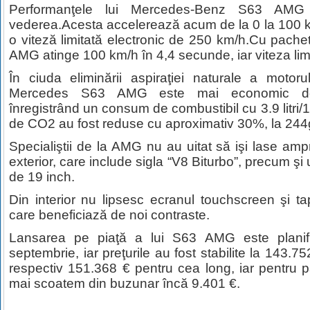
Performanţele lui Mercedes-Benz S63 AMG
vederea.Acesta accelerează acum de la 0 la 100 
o viteză limitată electronic de 250 km/h.Cu pac
AMG atinge 100 km/h în 4,4 secunde, iar viteza lim
În ciuda eliminării aspiraţiei naturale a motorul
Mercedes S63 AMG este mai economic dec
înregistrând un consum de combustibil cu 3.9 litri/1
de CO2 au fost reduse cu aproximativ 30%, la 24
Specialiştii de la AMG nu au uitat să işi lase amp
exterior, care include sigla “V8 Biturbo”, precum şi 
de 19 inch.
Din interior nu lipsesc ecranul touchscreen şi tap
care beneficiază de noi contraste.
Lansarea pe piaţă a lui S63 AMG este planifica
septembrie, iar preţurile au fost stabilite la 143.7
respectiv 151.368 € pentru cea long, iar pentru
mai scoatem din buzunar încă 9.401 €.