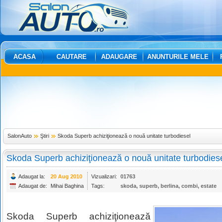
ACASA
CAUTARE
ADAUGARE
ANUNTURILE MELE
SalonAuto
Ştiri
Skoda Superb achiziţionează o nouă unitate turbodiesel
Skoda Superb achiziţionează o nouă unitate turbodies
Adaugat la:
20 Aug 2010
Vizualizari:
01763
Adaugat de:
Mihai Baghina
Tags:
skoda
,
superb
,
berlina
,
combi
,
estate
Skoda Superb achiziţionează