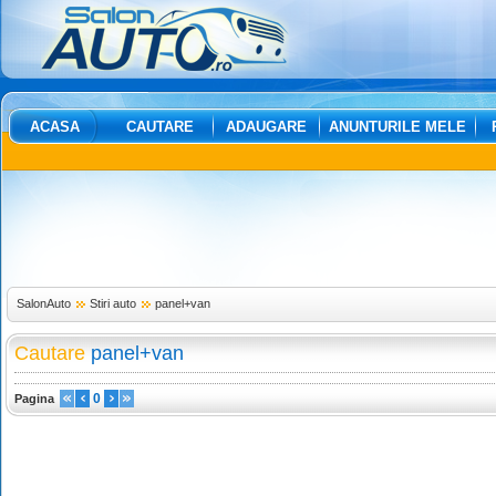
ACASA
CAUTARE
ADAUGARE
ANUNTURILE MELE
SalonAuto
Stiri auto
panel+van
Cautare
panel+van
0
Pagina