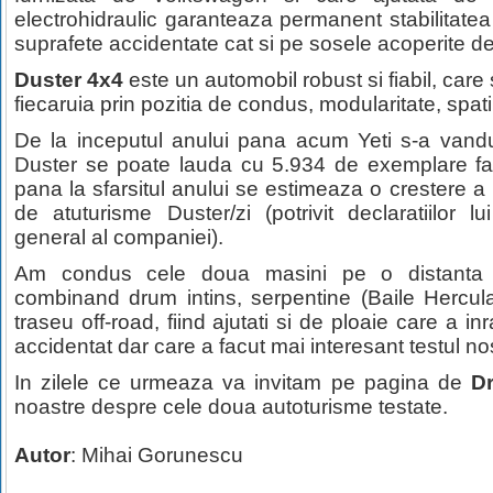
electrohidraulic garanteaza permanent stabilitatea 
suprafete accidentate cat si pe sosele acoperite de 
Duster 4x4
este un automobil robust si fiabil, car
fiecaruia prin pozitia de condus, modularitate, spatiu
De la inceputul anului pana acum Yeti s-a vandu
Duster se poate lauda cu 5.934 de exemplare fab
pana la sfarsitul anului se estimeaza o crestere a
de atuturisme Duster/zi (potrivit declaratiilor l
general al companiei).
Am condus cele doua masini pe o distanta 
combinand drum intins, serpentine (Baile Hercul
traseu off-road, fiind ajutati si de ploaie care a i
accidentat dar care a facut mai interesant testul no
In zilele ce urmeaza va invitam pe pagina de
Dr
noastre despre cele doua autoturisme testate.
Autor
: Mihai Gorunescu