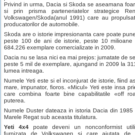
Privind in urma, Dacia si Skoda se aseamana foarte 
si prin prisma parteneriatelor strategice Ren
Volkswagen/Skoda(anul 1991) care au propulsat
producatorilor de automobile.
Skoda are o istorie impresionanta care poate pune 
peste 100 de ani de istorie, peste 10 milioane
684.226 exemplare comercializate in 2009.
Dacia nu se lasa nici ea mai prejos: jumatate de sec
peste 5 mil de exemplare, ajungand in 2009 la 31
lumea intreaga.
Numele Yeti este si el inconjurat de istorie, fiind
mare, impunator, fioros. «Micul» Yeti este insa prie
care combina foarte bine capabilitatile «off roa
puterea.
Numele Duster dateaza in istoria Dacia din 1985
Marele Regat sub aceasta titulatura.
Yeti 4x4
poate deveni un nonconformist utiliz
furnizata de Volkswagen si care ajutata de c