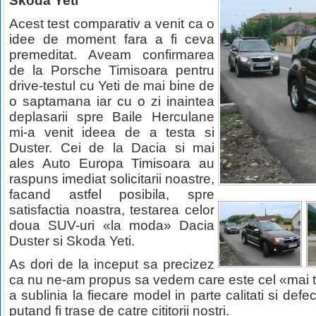
Skoda Yeti
Acest test comparativ a venit ca o
idee de moment fara a fi ceva
premeditat. Aveam confirmarea
de la Porsche Timisoara pentru
drive-testul cu Yeti de mai bine de
o saptamana iar cu o zi inaintea
deplasarii spre Baile Herculane
mi-a venit ideea de a testa si
Duster. Cei de la Dacia si mai
ales Auto Europa Timisoara au
raspuns imediat solicitarii noastre,
facand astfel posibila, spre
satisfactia noastra, testarea celor
doua SUV-uri «la moda» Dacia
Duster si Skoda Yeti.
As dori de la inceput sa precizez
ca nu ne-am propus sa vedem care este cel «mai t
a sublinia la fiecare model in parte calitati si defec
putand fi trase de catre cititorii nostri.