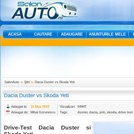
ACASA
CAUTARE
ADAUGARE
ANUNTURILE MELE
SalonAuto
Ştiri
Dacia Duster vs Skoda Yeti
Dacia Duster vs Skoda Yeti
Adaugat la:
15 May 2010
Vizualizari:
04947
Adaugat de:
Mihai Gorunescu
Tags:
duster
,
dacia
,
yeti
,
skoda
,
drive test
Drive-Test Dacia Duster si