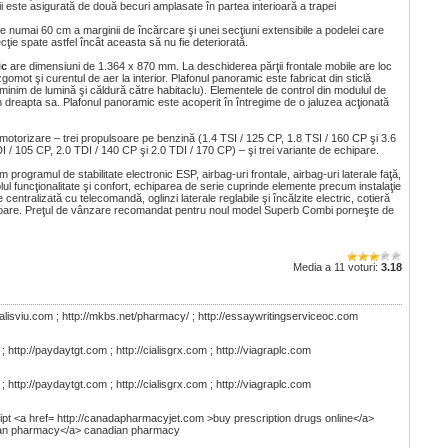
nii este asigurată de două becuri amplasate în partea interioară a trapei
 de numai 60 cm a marginii de încărcare şi unei secţiuni extensibile a podelei care
ţie spate astfel încât aceasta să nu fie deteriorată.
ic
are dimensiuni de 1.364 x 870 mm. La deschiderea părţii frontale mobile are loc
zgomot şi curentul de aer la interior. Plafonul panoramic este fabricat din sticlă
 minim de lumină şi căldură către habitaclu). Elementele de control din modulul de
in dreapta sa. Plafonul panoramic este acoperit în întregime de o jaluzea acţionată
motorizare – trei propulsoare pe benzină (1.4 TSI / 125 CP, 1.8 TSI / 160 CP şi 3.6
I / 105 CP, 2.0 TDI / 140 CP şi 2.0 TDI / 170 CP) – şi trei variante de echipare.
rogramul de stabilitate electronic ESP, airbag-uri frontale, airbag-uri laterale faţă,
lul funcţionalitate şi confort, echiparea de serie cuprinde elemente precum instalaţie
centralizată cu telecomandă, oglinzi laterale reglabile şi încălzite electric, cotieră
zoare. Preţul de vânzare recomandat pentru noul model Superb Combi porneşte de
Media a 11 voturi:
3.18
cialisviu.com ; http://mkbs.net/pharmacy/ ; http://essaywritingserviceoc.com
http://paydaytgt.com ; http://cialisgrx.com ; http://viagraplc.com
http://paydaytgt.com ; http://cialisgrx.com ; http://viagraplc.com
ipt <a href= http://canadapharmacyjet.com >buy prescription drugs online</a>
ian pharmacy</a> canadian pharmacy