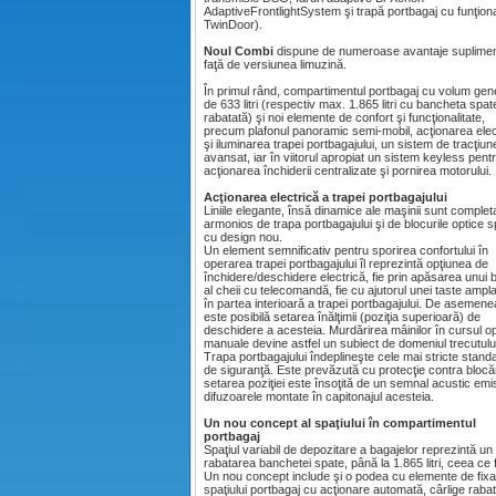
AdaptiveFrontlightSystem şi trapă portbagaj cu funţiona
TwinDoor).
Noul Combi
dispune de numeroase avantaje suplime
faţă de versiunea limuzină.
În primul rând, compartimentul portbagaj cu volum ge
de 633 litri (respectiv max. 1.865 litri cu bancheta spat
rabatată) şi noi elemente de confort şi funcţionalitate,
precum plafonul panoramic semi-mobil, acţionarea elec
şi iluminarea trapei portbagajului, un sistem de tracţiu
avansat, iar în viitorul apropiat un sistem keyless pent
acţionarea închiderii centralizate şi pornirea motorului.
Acţionarea electrică a trapei portbagajului
Liniile elegante, însă dinamice ale maşinii sunt complet
armonios de trapa portbagajului şi de blocurile optice 
cu design nou.
Un element semnificativ pentru sporirea confortului în
operarea trapei portbagajului îl reprezintă opţiunea de
închidere/deschidere electrică, fie prin apăsarea unui 
al cheii cu telecomandă, fie cu ajutorul unei taste ampl
în partea interioară a trapei portbagajului. De asemene
este posibilă setarea înălţimii (poziţia superioară) de
deschidere a acesteia. Murdărirea mâinilor în cursul op
manuale devine astfel un subiect de domeniul trecutulu
Trapa portbagajului îndeplineşte cele mai stricte stand
de siguranţă. Este prevăzută cu protecţie contra blocări
setarea poziţiei este însoţită de un semnal acustic emi
difuzoarele montate în capitonajul acesteia.
Un nou concept al spaţiului în compartimentul
portbagaj
Spaţiul variabil de depozitare a bagajelor reprezintă un a
rabatarea banchetei spate, până la 1.865 litri, ceea ce
Un nou concept include şi o podea cu elemente de fixar
spaţiului portbagaj cu acţionare automată, cârlige raba