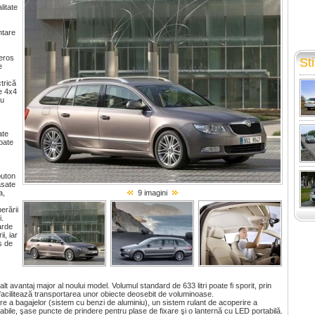
litate
ntare
neros
Sti
e
trică
ne 4x4
ru
ate
spate
buton
asate
a,
9 imagini
erării
i.
arde
i, iar
s de
lt avantaj major al noului model. Volumul standard de 633 litri poate fi sporit, prin
 facilitează transportarea unor obiecte deosebit de voluminoase.
e a bagajelor (sistem cu benzi de aluminiu), un sistem rulant de acoperire a
tabile, şase puncte de prindere pentru plase de fixare şi o lanternă cu LED portabilă.