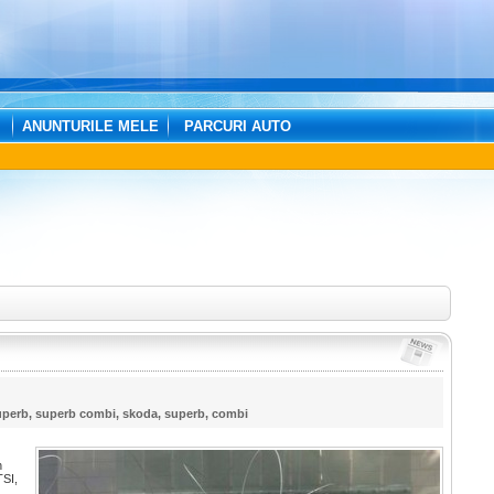
ANUNTURILE MELE
PARCURI AUTO
uperb
,
superb combi
,
skoda
,
superb
,
combi
n
TSI,