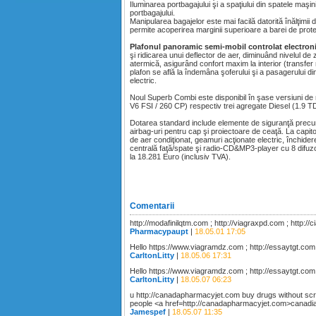
Iluminarea portbagajului şi a spaţiului din spatele maşi
portbagajului.
Manipularea bagajelor este mai facilă datorită înălţimii
permite acoperirea marginii superioare a barei de protec
Plafonul panoramic semi-mobil controlat electron
şi ridicarea unui deflector de aer, diminuând nivelul de 
atermică, asigurând confort maxim la interior (transfer
plafon se află la îndemâna şoferului şi a pasagerului d
electric.
Noul Superb Combi este disponibil în şase versiuni de 
V6 FSI / 260 CP) respectiv trei agregate Diesel (1.9 TD
Dotarea standard include elemente de siguranţă precum p
airbag-uri pentru cap şi proiectoare de ceaţă. La capito
de aer condiţionat, geamuri acţionate electric, închidere 
centrală faţă/spate şi radio-CD&MP3-player cu 8 difu
la 18.281 Euro (inclusiv TVA).
Comentarii
http://modafinilqtm.com ; http://viagraxpd.com ; http://
Pharmacypaupt
|
18.05.01 17:05
Hello https://www.viagramdz.com ; http://essaytgt.com ; 
CarltonLitty
|
18.05.06 17:31
Hello https://www.viagramdz.com ; http://essaytgt.com ; 
CarltonLitty
|
18.05.07 06:23
u http://canadapharmacyjet.com buy drugs without scr
people <a href=http://canadapharmacyjet.com>canad
Jamespef
|
18.05.07 11:35