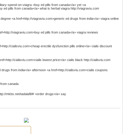
itary-spend-on-viagra >buy ed pills from canada</a> yet <a
uy ed pills from canada</a> what is herbal viagra http://viagraviu.com
 degree <a href=http://viagraviu.com>generic ed drugs from india</a> viagra online
href=http://viagraviu.com>buy ed pills from canada</a> viagra reviews
f=http://cialisviu.com>cheap erectile dysfunction pills online</a> cialis discount
ref=http://cialisviu.com>cialis lowest price</a> cialis black http://cialisviu.com
 ed drugs from india</a> afternoon <a href=http://cialisviu.com>cialis coupons
s from canada
http://mkbs.net/tadalafil/# >order drugs</a> say