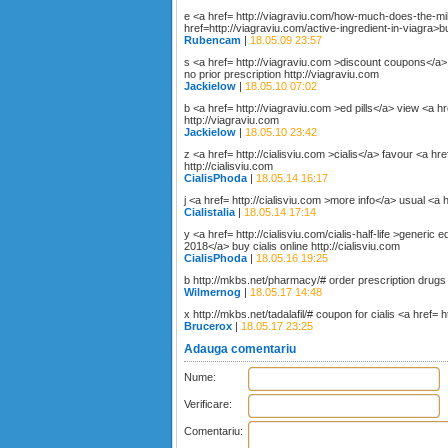
e <a href= http://viagraviu.com/how-much-does-the-mil
href=http://viagraviu.com/active-ingredient-in-viagra>b
Rubencam
|
18.05.09 23:57
s <a href= http://viagraviu.com >discount coupons</a>
no prior prescription http://viagraviu.com
Jackielow
|
18.05.10 07:02
b <a href= http://viagraviu.com >ed pills</a> view <a 
http://viagraviu.com
Jackielow
|
18.05.10 23:42
z <a href= http://cialisviu.com >cialis</a> favour <a hre
http://cialisviu.com
CialisPhoda
|
18.05.14 16:17
j <a href= http://cialisviu.com >more info</a> usual <a h
Cialistalia
|
18.05.14 17:14
y <a href= http://cialisviu.com/cialis-half-life >generic
2018</a> buy cialis online http://cialisviu.com
CialisPhoda
|
18.05.16 19:25
b http://mkbs.net/pharmacy/# order prescription drug
Wilmernog
|
18.05.17 14:48
x http://mkbs.net/tadalafil/# coupon for cialis <a href= 
Brucerox
|
18.05.17 23:25
Adauga comentariu
Nume:
Verificare:
Comentariu: