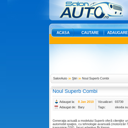
ACASA
CAUTARE
ADAUGARE
SalonAuto
Ştiri
Noul Superb Combi
Noul Superb Combi
Adaugat la:
8 Jan 2010
Vizualizari:
03730
Adaugat de:
Bary
Tags:
skoda s
Generaţia actuală a modelului Superb oferă clienţilor u
automobil spaţios, cu tehnologie avansată (motorizări 
transmisie DSG, faruri adaptive Bi-Xenon