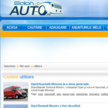
ACASA
CAUTARE
ADAUGARE
ANUNTURILE MELE
SalonAuto
Stiri auto
utilitara
Cautare
utilitara
Opel(Vauxhall) Movano la a doua generaţie
Subsidiarele General Motors, compania Opel şi sora ei Vauxhall, a
comericiale Movano.
Tags:
ope
,
vauxhall
,
van
,
panel van
,
panelvan
,
movano
,
utilit
Noul Renault Master a fost dezvăluit