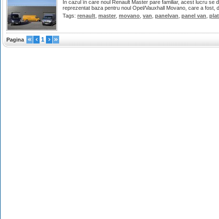
În cazul în care noul Renault Master pare familiar, acest lucru se 
reprezentat baza pentru noul Opel/Vauxhall Movano, care a fost, 
Tags:
renault
,
master
,
movano
,
van
,
panelvan
,
panel van
,
pla
1
Pagina