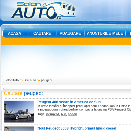
ACASA
CAUTARE
ADAUGARE
ANUNTURILE MELE
SalonAuto
Stiri auto
peugeot
Cautare
peugeot
Peugeot 408 sedan în America de Sud
În urma lansării şi începerii producţiei noului sedan 408 în China l
a început construirea berlinei compacte la unzina PSA Peugeot Cit
Tags:
peugeot
,
408
,
sedan
Noul Peugeot 3008 Hybrid4, primul hibrid diesel