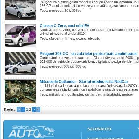
Peugeot va extinde gama modelului coupe cabrio cu lansarea unui 
156 CP, cuplat unei cutii de viteze automată cu şase rapoarte, care 
vechea cutie automată cu patru viteze.
Tags:
peugeot
,
308
,
308cc
Citroen C-Zero, noul mini EV
Noul Citroen C-Zero, dezvoltat în colaborare cu Mitsubishi prin pro
ultimul trimestru al anului 2010.
Tags:
citroen
,
mini ev
,
c-zero
,
electric
Peugeot 308 CC - un cabriolet pentru toate anotimpurile
Continuând o poveste de succes …Din primăvara anului 2008 şi p
632.000 de vehicule coupe-cabriolet, câştigând poziţia de lider mo
Tags:
peugeot 308 cc
,
308 cc
Mitsubishi Outlander - Startul productiei la NedCar
La 18 luni de la lansarea pe piata europeana (primavara lui 2007) 
consemneaza startul unui nou capitol din istoria de succes a aces
Tags:
mitsubishi outlander
,
outlander
,
mitsubishi
,
nedcar
1
Pagina
2
SALONAUTO