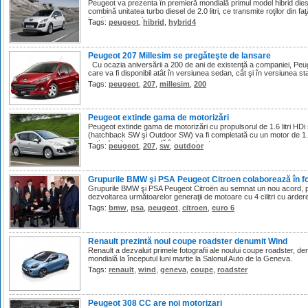
Peugeot va prezenta în premieră mondială primul model hibrid die
combină unitatea turbo diesel de 2.0 litri, ce transmite roţilor din 
tracţiune pe spate.
Tags:
peugeot
,
hibrid
,
hybrid4
Peugeot 207 Millesim se pregăteşte de lansare
Cu ocazia aniversării a 200 de ani de existenţă a companiei, Peu
care va fi disponibil atât în versiunea sedan, cât şi în versiunea s
Tags:
peugeot
,
207
,
millesim
,
200
Peugeot extinde gama de motorizări
Peugeot extinde gama de motorizări cu propulsorul de 1.6 litri HD
(hatchback SW şi Outdoor SW) va fi completată cu un motor de 1.6 
cutie de viteze manuală în şase trepte.
Tags:
peugeot
,
207
,
sw
,
outdoor
Grupurile BMW şi PSA Peugeot Citroen colaborează în fo
Grupurile BMW şi PSA Peugeot Citroën au semnat un nou acord, pri
dezvoltarea următoarelor generaţii de motoare cu 4 cilitri cu arder
Tags:
bmw
,
psa
,
peugeot
,
citroen
,
euro 6
Renault prezintă noul coupe roadster denumit Wind
Renault a dezvaluit primele fotografii ale noului coupe roadster, de
mondială la începutul luni martie la Salonul Auto de la Geneva.
Tags:
renault
,
wind
,
geneva
,
coupe
,
roadster
Peugeot 308 CC are noi motorizari