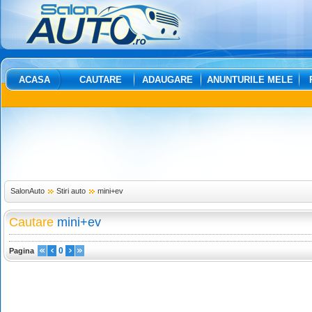
ACASA
CAUTARE
ADAUGARE
ANUNTURILE MELE
SalonAuto
Stiri auto
mini+ev
Cautare
mini+ev
0
Pagina