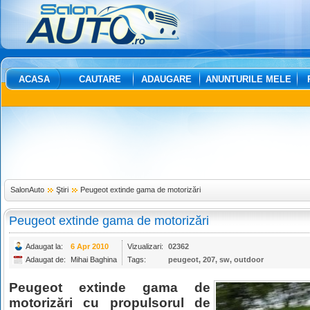
ACASA
CAUTARE
ADAUGARE
ANUNTURILE MELE
SalonAuto
Ştiri
Peugeot extinde gama de motorizări
Peugeot extinde gama de motorizări
Adaugat la:
6 Apr 2010
Vizualizari:
02362
Adaugat de:
Mihai Baghina
Tags:
peugeot
,
207
,
sw
,
outdoor
Peugeot extinde gama de
motorizări cu propulsorul de