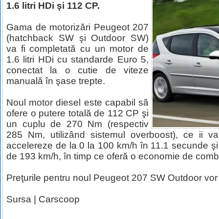
1.6 litri HDi şi 112 CP.
Gama de motorizări Peugeot 207
(hatchback SW şi Outdoor SW)
va fi completată cu un motor de
1.6 litri HDi cu standarde Euro 5,
conectat la o cutie de viteze
manuală în şase trepte.
Noul motor diesel este capabil să
ofere o putere totală de 112 CP şi
un cuplu de 270 Nm (respectiv
285 Nm, utilizând sistemul overboost), ce ii va
accelereze de la 0 la 100 km/h în 11.1 secunde ş
de 193 km/h, în timp ce oferă o economie de combus
Preţurile pentru noul Peugeot 207 SW Outdoor vor 
Sursa |
Carscoop