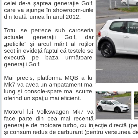
celei de-a şaptea generaţie Golf,
care va ajunge în showroom-urile
din toată lumea în anul 2012.
Totul se petrece sub caroseria
actualei generaţii Golf, dar
„peticile” şi arcul mărit al roţilor
scot în evideţă faptul că testele se
execută pe baza următoarei
generaţii Golf.
Mai precis, platforma MQB a lui
Mk7 va avea un ampatament mai
lung şi console-spate mai scurte,
oferind un spaţiu mai eficient.
Motorul lui Volkswagen Mk7 va
face parte din cea mai recentă
generaţie de motoare turbo, cu injecţie directă (p
şi consum redus de carburant (pentru versiunea di