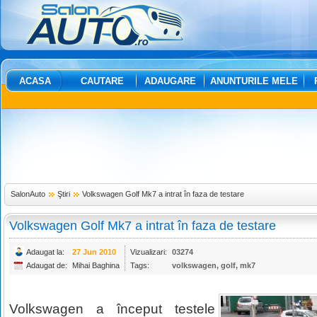
ACASA
CAUTARE
ADAUGARE
ANUNTURILE MELE
SalonAuto
Ştiri
Volkswagen Golf Mk7 a intrat în faza de testare
Volkswagen Golf Mk7 a intrat în faza de testare
Adaugat la:
27 Jun 2010
Vizualizari:
03274
Adaugat de:
Mihai Baghina
Tags:
volkswagen
,
golf
,
mk7
Volkswagen a început testele