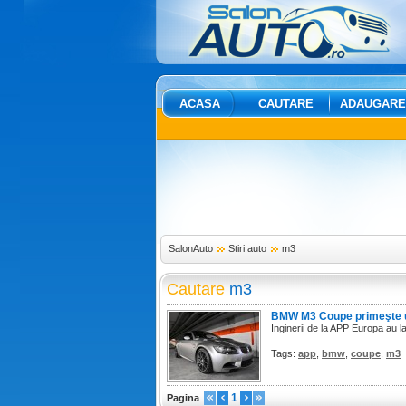
ACASA
CAUTARE
ADAUGARE
SalonAuto
Stiri auto
m3
Cautare
m3
BMW M3 Coupe primeşte u
Inginerii de la APP Europa au
Tags:
app
,
bmw
,
coupe
,
m3
1
Pagina