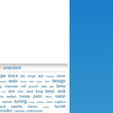
ri
populare
upe
black
asi
rover
fiat
range
megane
auto
design
erson
s60
cl65
clecks
punto
bmw
g
rs5
chevrolet
accord
mtm
abt
benz
audi
suv
long
land
500c
evo
salon
honda
paris
ma
sedan
heico
tuning
senner
captiva
status
hibrid
twingo
sportiv
facelift
ault
biturbo
gordini
rcedes
motorsports
cabriolet