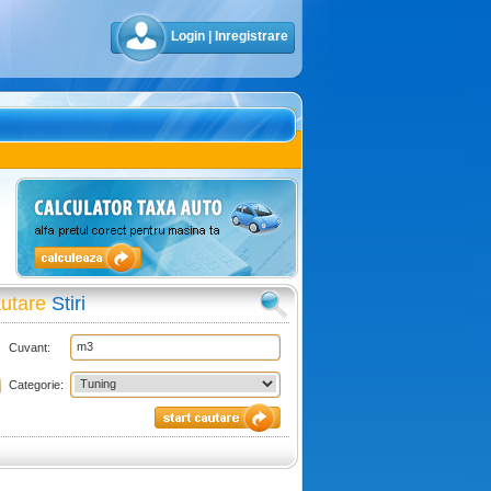
Login
|
Inregistrare
utare
Stiri
Cuvant:
Categorie: