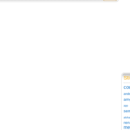
Sti
co
and
am
app
se
aloha
ren
me