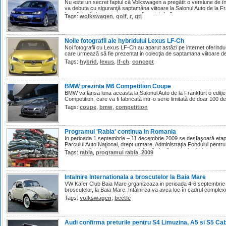
Nu este un secret faptul că Volkswagen a pregătit o versiune de în
va debuta cu siguranţă saptamâna viitoare la Salonul Auto de la Fran
beneficiază de un motor supraalimentat de 2.
Tags:
wolkswagen
,
golf
,
r
,
gti
Noile fotografii ale hybridului Lexus LF-Ch
Noi fotografii cu Lexus LF-Ch au aparut astăzi pe internet oferindu
care urmează să fie prezentat in colecţia de saptamana viitoare de
Tags:
hybrid
,
lexus
,
lf-ch
,
concept
BMW prezinta M6 Competition Coupe
BMW va lansa luna aceasta la Salonul Auto de la Frankfurt o ediţie
Competition, care va fi fabricată intr-o serie limitată de doar 100 de 
Tags:
coupe
,
bmw
,
competition
Programul 'Rabla' continua in Romania
In perioada 1 septembrie – 11 decembrie 2009 se desfaşoară etapa a
Parcului Auto Naţional, drept urmare, Administraţia Fondului pentru 
importatorilor de autoturisme şi distribuitorilor autorizaţi ai acestora
Tags:
rabla
,
programul rabla
,
2009
Intalnire Internationala a broscutelor la Baia Mare
VW Käfer Club Baia Mare organizeaza in perioada 4-6 septembrie 200
broscuţelor, la Baia Mare. Întâlnirea va avea loc în cadrul comple
Tags:
volkswagen
,
beetle
Audi confirma preturile pentru S4 Limuzina, A5 si S5 Cab