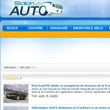
ACASA
CAUTARE
ADAUGARE
ANUNTURILE MELE
SalonAuto
Stiri auto
r
Cautare
r
Noul Audi R8 Spider se pregateste de lansarea de la Fra
Astazi au fost lansate pe internet primele fotografii ale lui Audi R8 S
Auto de la Frankfurt de saptămâna viitoare. Contrar rapoartelor ini
targa, ci de una tradiţională.
Tags:
audi
,
r8
,
spider
Volkswagen Golf R debuteaza la Frankfurt cu un motor tur