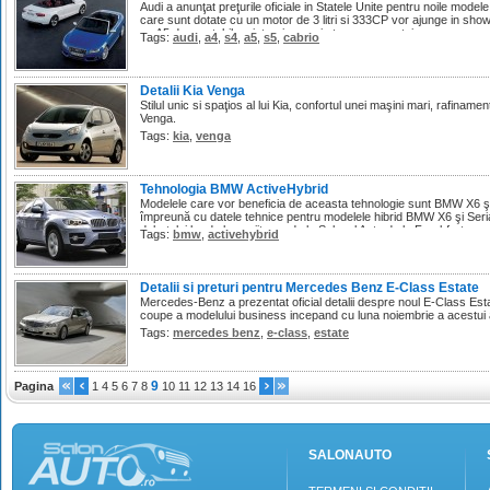
Audi a anunţat preţurile oficiale in Statele Unite pentru noile mode
care sunt dotate cu un motor de 3 litri si 333CP vor ajunge in show-r
ce A5 decapotabil va intregi gama in toamna acestui an.
Tags:
audi
,
a4
,
s4
,
a5
,
s5
,
cabrio
Detalii Kia Venga
Stilul unic si spaţios al lui Kia, confortul unei maşini mari, rafinam
Venga.
Tags:
kia
,
venga
Tehnologia BMW ActiveHybrid
Modelele care vor beneficia de aceasta tehnologie sunt BMW X6 şi 
împreună cu datele tehnice pentru modelele hibrid BMW X6 şi Seria 
debutului lor de luna viitoare de la Salonul Auto de la Frankfurt.
Tags:
bmw
,
activehybrid
Detalii si preturi pentru Mercedes Benz E-Class Estate
Mercedes-Benz a prezentat oficial detalii despre noul E-Class Esta
coupe a modelului business incepand cu luna noiembrie a acestui 
Tags:
mercedes benz
,
e-class
,
estate
9
Pagina
1
4
5
6
7
8
10
11
12
13
14
16
SALONAUTO