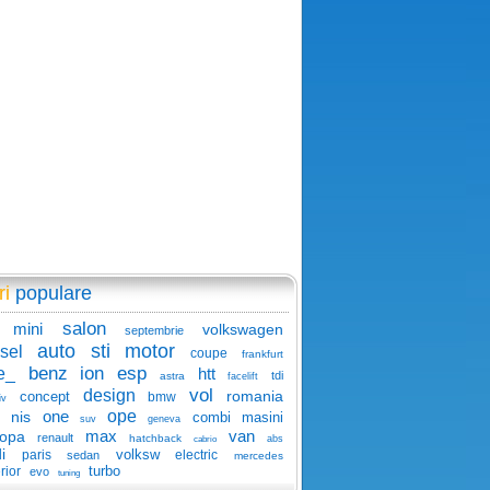
ri
populare
salon
mini
volkswagen
septembrie
auto
sti
motor
sel
coupe
frankfurt
benz
ion
esp
e_
htt
tdi
astra
facelift
vol
design
romania
concept
bmw
iv
one
ope
nis
combi
masini
suv
geneva
max
van
ropa
renault
hatchback
abs
cabrio
i
volksw
paris
electric
sedan
mercedes
turbo
rior
evo
tuning