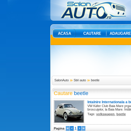
ACASA
CAUTARE
ADAUGARE
SalonAuto
Stiri auto
beetle
Cautare
beetle
Intalnire Internationala a 
VW Käfer Club Baia Mare organiz
broscuţelor, la Baia Mare. Întâ
Tags:
volkswagen
,
beetle
1
Pagina