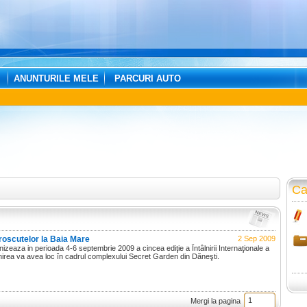
ANUNTURILE MELE
PARCURI AUTO
Ca
broscutelor la Baia Mare
2 Sep 2009
eaza in perioada 4-6 septembrie 2009 a cincea ediţie a Întâlnirii Internaţionale a
lnirea va avea loc în cadrul complexului Secret Garden din Dăneşti.
Mergi la pagina