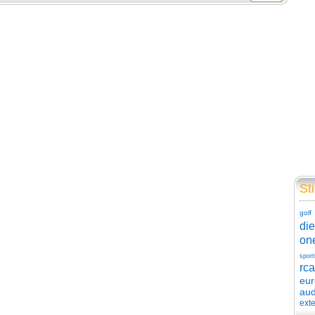
Sti
golf
die
on
sport
rca
eu
aud
exte