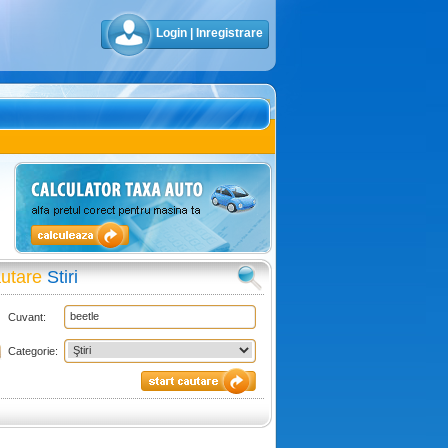
Login
|
Inregistrare
utare
Stiri
Cuvant:
Categorie: