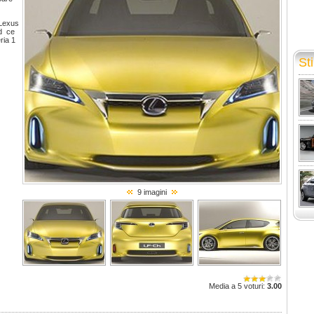
 Lexus
id ce
ria 1
Sti
9 imagini
Media a 5 voturi:
3.00