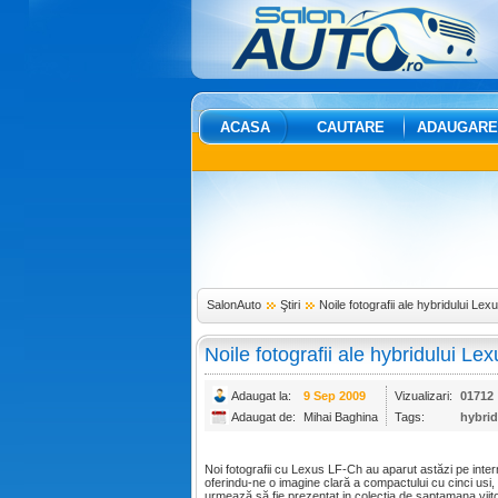
ACASA
CAUTARE
ADAUGARE
SalonAuto
Ştiri
Noile fotografii ale hybridului Le
Noile fotografii ale hybridului L
Adaugat la:
9 Sep 2009
Vizualizari:
01712
Adaugat de:
Mihai Baghina
Tags:
hybrid
Noi fotografii cu Lexus LF-Ch au aparut astăzi pe inter
oferindu-ne o imagine clară a compactului cu cinci usi,
urmează să fie prezentat in colecţia de saptamana viit