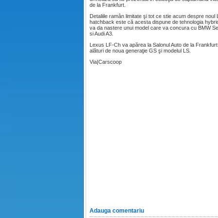
de la Frankfurt.
Detaliile ramân limitate şi tot ce stie acum despre noul
hatchback este că acesta dispune de tehnologia hybr
va da nastere unui model care va concura cu BMW Se
si Audi A3.
Lexus LF-Ch va apărea la Salonul Auto de la Frankfurt
alături de noua generaţie GS şi modelul LS.
Via|Carscoop
Adauga comentariu