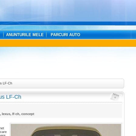
ANUNTURILE MELE
PARCURI AUTO
xus LF-Ch
exus LF-Ch
,
lexus
,
lf-ch
,
concept
net
 care
oare