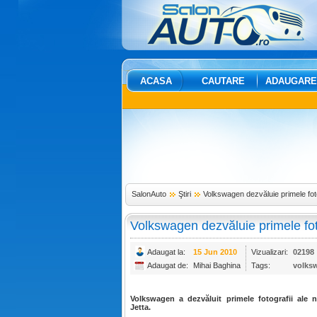
ACASA
CAUTARE
ADAUGARE
SalonAuto
Ştiri
Volkswagen dezvăluie primele fotog
Volkswagen dezvăluie primele foto
Adaugat la:
15 Jun 2010
Vizualizari:
02198
Adaugat de:
Mihai Baghina
Tags:
volks
Volkswagen a dezvăluit primele fotografii ale n
Jetta.