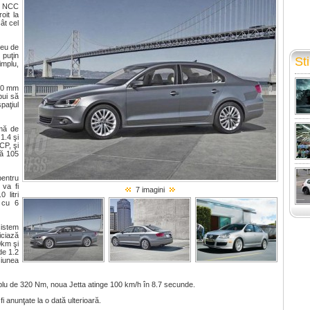
pe NCC
oit la
ât cel
reu de
 puţin
Sti
implu,
 90 mm
bui să
paţiul
amă de
1.4 şi
CP, şi
tă 105
pentru
 va fi
7 imagini
 litri
 cu 6
sistem
iciază
0km şi
de 1.2
siunea
 cuplu de 320 Nm, noua Jetta atinge 100 km/h în 8.7 secunde.
i anunţate la o dată ulterioară.