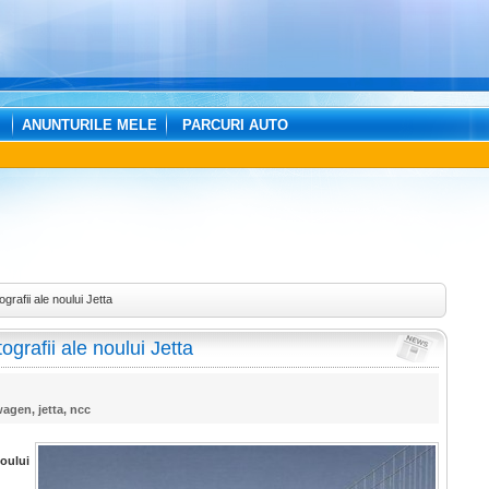
ANUNTURILE MELE
PARCURI AUTO
rafii ale noului Jetta
grafii ale noului Jetta
wagen
,
jetta
,
ncc
oului