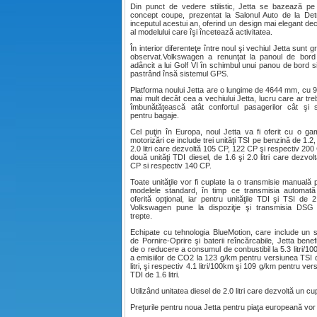
Din punct de vedere stilistic, Jetta se bazează 
concept coupe, prezentat la Salonul Auto de la Detr
inceputul acestui an, oferind un design mai elegant dec
al modelului care îşi încetează activitatea.
În interior diferenteţe între noul şi vechiul Jetta sunt g
observat.Volkswagen a renunţat la panoul de bord
adâncit a lui Golf VI în schimbul unui panou de bord s
pastrând însă sistemul GPS.
Platforma noului Jetta are o lungime de 4644 mm, cu
mai mult decât cea a vechiului Jetta, lucru care ar tre
îmbunătăţească atât confortul pasagerilor cât şi s
pentru bagaje.
Cel puţin în Europa, noul Jetta va fi oferit cu o g
motorizări ce include trei unităţi TSI pe benzină de 1.2, 
2.0 litri care dezvoltă 105 CP, 122 CP şi respectiv 200 
două unităţi TDI diesel, de 1.6 şi 2.0 litri care dezvol
CP si respectiv 140 CP.
Toate unităţile vor fi cuplate la o transmisie manuală 
modelele standard, în timp ce transmisia automată
oferită opţional, iar pentru unităţile TDI şi TSI de 2.0
Volkswagen pune la dispoziţie şi transmisia DSG
trepte.
Echipate cu tehnologia BlueMotion, care include un 
de Pornire-Oprire şi baterii reîncărcabile, Jetta benef
de o reducere a consumul de conbustibil la 5.3 litri/10
a emisiilor de CO2 la 123 g/km pentru versiunea TSI 
litri, şi respectiv 4.1 litri/100km şi 109 g/km pentru ver
TDI de 1.6 litri.
Utilizând unitatea diesel de 2.0 litri care dezvoltă un
Preţurile pentru noua Jetta pentru piaţa europeană vor f