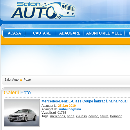
ACASA
CAUTARE
ADAUGARE
ANUNTURILE MELE
SalonAuto
Poze
Galerii
Foto
Mercedes-Benz E-Class Coupe îmbracă haină nouă!
Adaugat la:
25 Jan 2010
Adaugat de:
mihai.baghina
Vizualizari:
01765
Tags:
mercedes
,
benz
,
e-class
,
coupe
,
azura
,
lorinser