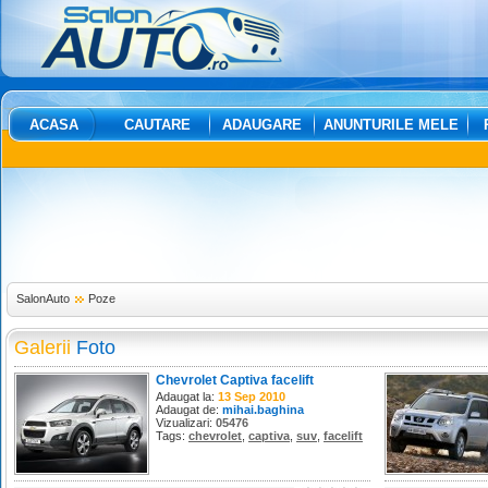
ACASA
CAUTARE
ADAUGARE
ANUNTURILE MELE
SalonAuto
Poze
Galerii
Foto
Chevrolet Captiva facelift
Adaugat la:
13 Sep 2010
Adaugat de:
mihai.baghina
Vizualizari:
05476
Tags:
chevrolet
,
captiva
,
suv
,
facelift