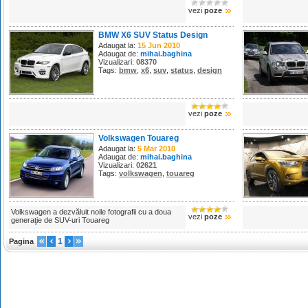
vezi
poze
BMW X6 SUV Status Design
Adaugat la:
15 Jun 2010
Adaugat de:
mihai.baghina
Vizualizari:
08370
Tags:
bmw
,
x6
,
suv
,
status
,
design
vezi
poze
Volkswagen Touareg
Adaugat la:
5 Mar 2010
Adaugat de:
mihai.baghina
Vizualizari:
02621
Tags:
volkswagen
,
touareg
Volkswagen a dezvăluit noile fotografii cu a doua
vezi
poze
generaţie de SUV-uri Touareg
1
Pagina