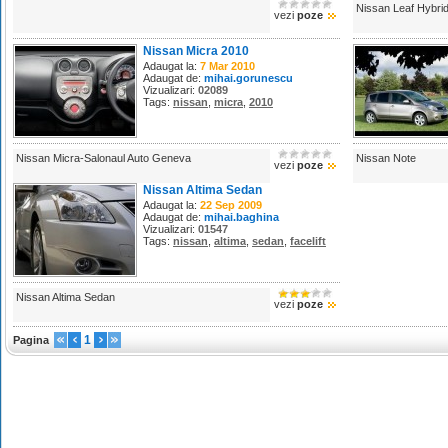
Nissan Leaf Hybri
vezi
poze
Nissan Micra 2010
Adaugat la:
7 Mar 2010
Adaugat de:
mihai.gorunescu
Vizualizari:
02089
Tags:
nissan
,
micra
,
2010
Nissan Micra-Salonaul Auto Geneva
Nissan Note
vezi
poze
Nissan Altima Sedan
Adaugat la:
22 Sep 2009
Adaugat de:
mihai.baghina
Vizualizari:
01547
Tags:
nissan
,
altima
,
sedan
,
facelift
Nissan Altima Sedan
vezi
poze
1
Pagina