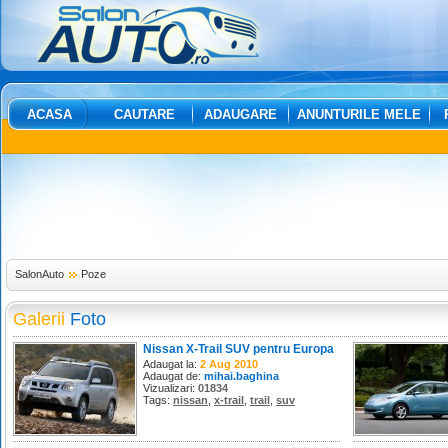
ACASA
CAUTARE
ADAUGARE
ANUNTURILE MELE
SalonAuto
Poze
Galerii
Foto
Nissan X-Trail SUV pentru Europa
Adaugat la:
2 Aug 2010
Adaugat de:
mihai.baghina
Vizualizari:
01834
Tags:
nissan
,
x-trail
,
trail
,
suv