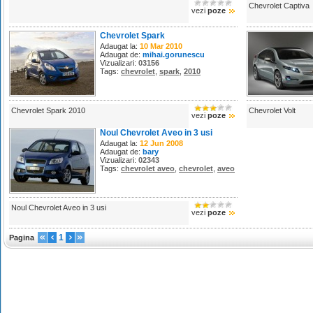
Chevrolet Captiva
vezi
poze
Chevrolet Spark
Adaugat la:
10 Mar 2010
Adaugat de:
mihai.gorunescu
Vizualizari:
03156
Tags:
chevrolet
,
spark
,
2010
Chevrolet Spark 2010
Chevrolet Volt
vezi
poze
Noul Chevrolet Aveo in 3 usi
Adaugat la:
12 Jun 2008
Adaugat de:
bary
Vizualizari:
02343
Tags:
chevrolet aveo
,
chevrolet
,
aveo
Noul Chevrolet Aveo in 3 usi
vezi
poze
1
Pagina