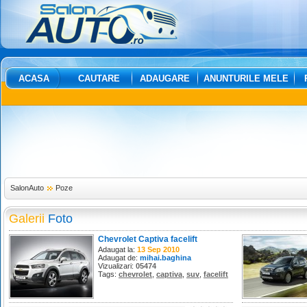
ACASA
CAUTARE
ADAUGARE
ANUNTURILE MELE
SalonAuto
Poze
Galerii
Foto
Chevrolet Captiva facelift
Adaugat la:
13 Sep 2010
Adaugat de:
mihai.baghina
Vizualizari:
05474
Tags:
chevrolet
,
captiva
,
suv
,
facelift