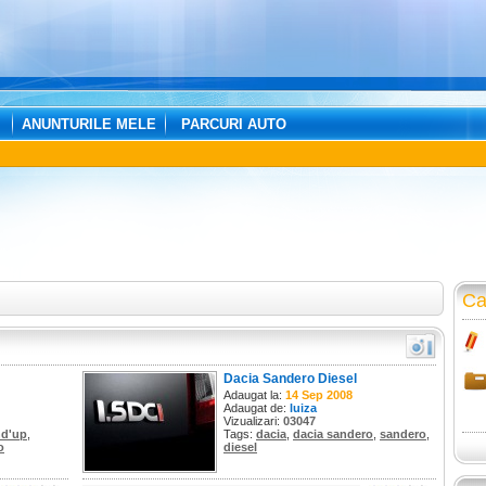
ANUNTURILE MELE
PARCURI AUTO
Ca
Dacia Sandero Diesel
Adaugat la:
14 Sep 2008
Adaugat de:
luiza
Vizualizari:
03047
nd'up
,
Tags:
dacia
,
dacia sandero
,
sandero
,
o
diesel