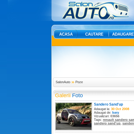
ACASA
CAUTARE
ADAUGARE
SalonAuto
Poze
Galerii
Foto
Sandero Sand'up
Adaugat la:
30 Oct 2008
Adaugat de:
bary
Vizualizari:
03656
Tags:
renault sandero sa
sandero sand'up
,
sander