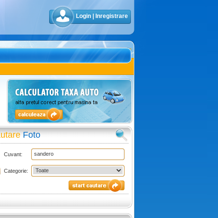
Login
|
Inregistrare
utare
Foto
Cuvant:
Categorie: