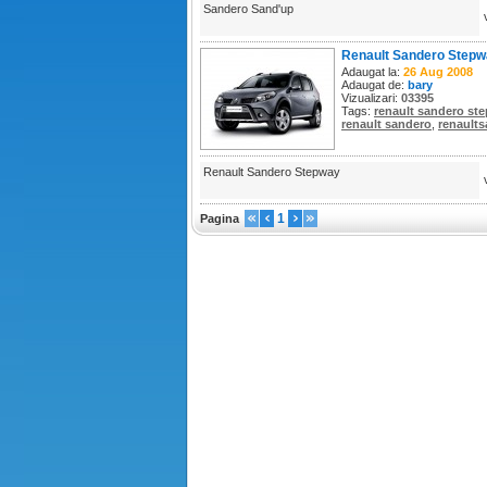
Sandero Sand'up
Renault Sandero Step
Adaugat la:
26 Aug 2008
Adaugat de:
bary
Vizualizari:
03395
Tags:
renault sandero st
renault sandero
,
renault
s
Renault Sandero Stepway
1
Pagina