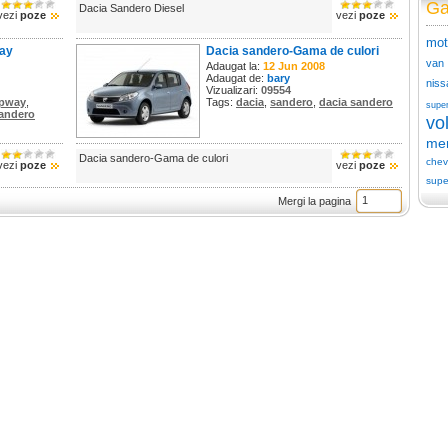
Ga
Dacia Sandero Diesel
vezi
poze
vezi
poze
mot
way
Dacia sandero-Gama de culori
van
Adaugat la:
12 Jun 2008
Adaugat de:
bary
niss
Vizualizari:
09554
epway
,
Tags:
dacia
,
sandero
,
dacia sandero
supe
andero
vo
me
Dacia sandero-Gama de culori
chev
vezi
poze
vezi
poze
supe
Mergi la pagina