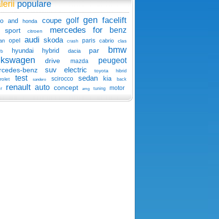
lerii
populare
gen
facelift
coupe
golf
o
and
honda
mercedes
for
benz
sport
citroen
audi
skoda
opel
paris
an
cabrio
clas
crash
bmw
par
hyundai
hybrid
dacia
rb
lkswagen
peugeot
drive
mazda
suv
electric
rcedes-benz
toyota
hibrid
test
sedan
kia
scirocco
rolet
back
sandero
renault
auto
concept
motor
r
tuning
amg