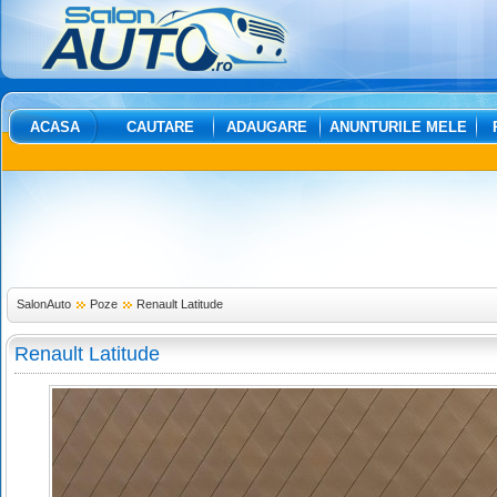
ACASA
CAUTARE
ADAUGARE
ANUNTURILE MELE
SalonAuto
Poze
Renault Latitude
Renault Latitude