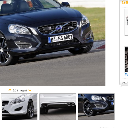
Ga
F
vezi
16 imagini