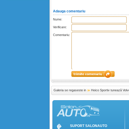
Adauga comentariu
Nume:
Verificare:
Comentariu:
Galeria se regaseste in
Heico Sportiv tunează Vol
SUPORT SALONAUTO