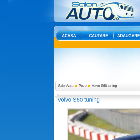
ACASA
CAUTARE
ADAUGARE
SalonAuto
Poze
Volvo S60 tuning
Volvo S60 tuning