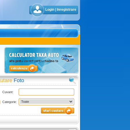
Login
|
Inregistrare
utare
Foto
Cuvant:
Categorie: