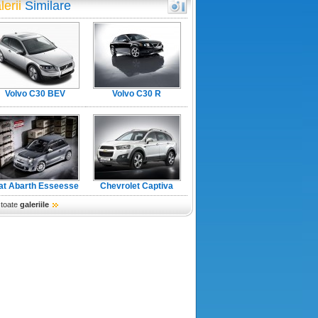
lerii
Similare
Volvo C30 BEV
Volvo C30 R
iat Abarth Esseesse
Chevrolet Captiva
facelift
 toate
galeriile