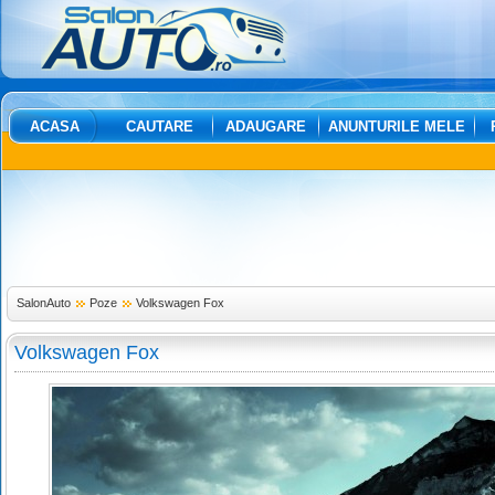
ACASA
CAUTARE
ADAUGARE
ANUNTURILE MELE
SalonAuto
Poze
Volkswagen Fox
Volkswagen Fox